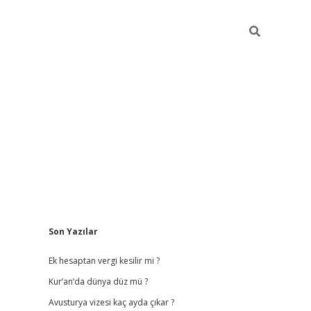
Sidebar
Son Yazılar
vdcasino giriş
Ek hesaptan vergi kesilir mi ?
Kur’an’da dünya düz mü ?
Avusturya vizesi kaç ayda çıkar ?