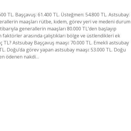
00 TL. Başçavuş: 61.400 TL. Üsteğmen: 54.800 TL. Astsubay:
erallerin maaşları rütbe, kıdem, görev yeri ve medeni durum
 itibarıyla generallerin maaşları 80.000 TL’den başlayıp
faktörler arasında çalıştıkları bölge ve üstlendikleri ek
aç TL? Astsubay Başçavuş maaşı: 70.000 TL. Emekli astsubay
 TL. Doğu’da görev yapan astsubay maaşı: 53.000 TL. Doğu
ren ödenen nakdi…