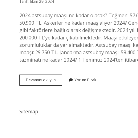
Tarih: Ekim 29, 2024
2024 astsubay maaşı ne kadar olacak? Teğmen: 57.6
50.900 TL. Askerler ne kadar maaş alıyor 2024? Gen
gibi faktörlere bağlı olarak değişmektedir. 2024 yılı
200.000 TL’ye kadar çıkabilmektedir. Maaşı etkileyen 
sorumluluklar da yer almaktadır. Astsubay maaşı k
maaşı: 29.750 TL. Jandarma astsubay maaşı: 58.400
tazminatı ne kadar 2024? 1 Temmuz 2024’ten itiba
Astsubaylar
Devamını okuyun
Yorum Bırak
Kaç
Lira
Maaş
Al
Sitemap