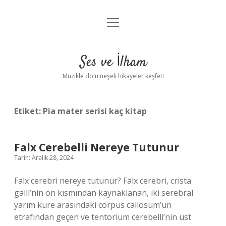
menüyü
Anasayfa
aç
Gizlilik Politikası
Ses ve İlham
Yasal Uyarı
Müzikle dolu neşeli hikayeler keşfet!
Hakkımızda
Etiket:
Pia mater serisi kaç kitap
Falx Cerebelli Nereye Tutunur
Tarih: Aralık 28, 2024
Falx cerebri nereye tutunur? Falx cerebri, crista
galli’nin ön kısmından kaynaklanan, iki serebral
yarım küre arasındaki corpus callosum’un
etrafından geçen ve tentorium cerebelli’nin üst