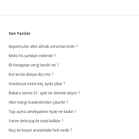
Sidebar
Son Yazılar
Kuyumcular altın almak zorunda mıdır ?
Melis Fis şarkıları nelerdir ?
Ek hesaptan vergi kesilir mi ?
Kur’an’da dünya düz mü ?
Avusturya vizesi kaç ayda çıkar ?
Bakara suresi 21. ayet ne demek istiyor ?
Altın hangi madenlerden çıkarılır ?
Tüp açma ameliyatının fiyatı ne kadar ?
Yarım debriyaj ile nasıl kalkılır ?
Keçi ile koyun arasındaki fark nedir ?