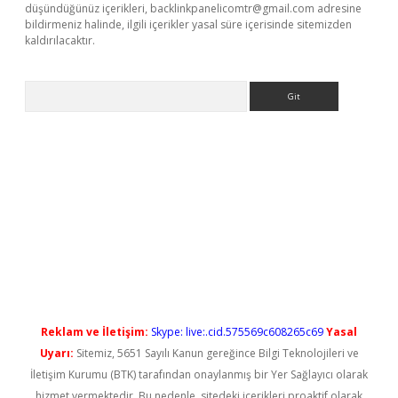
düşündüğünüz içerikleri,
backlinkpanelicomtr@gmail.com
adresine
bildirmeniz halinde, ilgili içerikler yasal süre içerisinde sitemizden
kaldırılacaktır.
Arama
ş
Reklam ve İletişim:
Skype: live:.cid.575569c608265c69
Yasal
Uyarı:
Sitemiz, 5651 Sayılı Kanun gereğince Bilgi Teknolojileri ve
İletişim Kurumu (BTK) tarafından onaylanmış bir Yer Sağlayıcı olarak
hizmet vermektedir. Bu nedenle, sitedeki içerikleri proaktif olarak