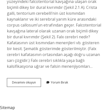
yüzeyindeki falcotentorial kavşağına ulaşan orak
biçimli dikey bir dural kıvrımdır (Şekil 2.1 A). Crista
galli, tentorium cerebelli’nin üst kısmından
kaynaklanır ve iki serebral yarım küre arasındaki
corpus callosum’un etrafından geçer. Falcotentorial
kavşağına lateral olarak uzanan orak biçimli dikey
bir dural kıvrımdır (Şekil 2). Falx cerebri nedir?
Kafatasının üst kısmından menenjleri vb. gösteren
bir kesit. Şematik gösterimde gösterilmiştir. (Falx
cerebri kafatasının ortasından aşağı doğru uzanan
sarı çizgidir.) Falx cerebri sıklıkla yaşa bağlı
kalsifikasyona uğrar ve falsin menenjiyomları…
Falx
Devamını okuyun
Yorum Bırak
Cerebelli
Nereye
Tutunur
Sitemap