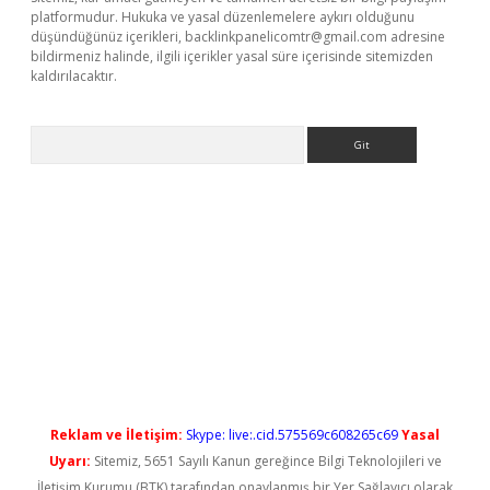
platformudur. Hukuka ve yasal düzenlemelere aykırı olduğunu
düşündüğünüz içerikleri,
backlinkpanelicomtr@gmail.com
adresine
bildirmeniz halinde, ilgili içerikler yasal süre içerisinde sitemizden
kaldırılacaktır.
Arama
riş
Reklam ve İletişim:
Skype: live:.cid.575569c608265c69
Yasal
Uyarı:
Sitemiz, 5651 Sayılı Kanun gereğince Bilgi Teknolojileri ve
İletişim Kurumu (BTK) tarafından onaylanmış bir Yer Sağlayıcı olarak