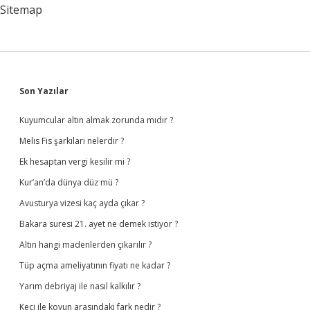
Çekilir
Sitemap
Mi
Sidebar
Son Yazılar
Kuyumcular altın almak zorunda mıdır ?
Melis Fis şarkıları nelerdir ?
Ek hesaptan vergi kesilir mi ?
Kur’an’da dünya düz mü ?
Avusturya vizesi kaç ayda çıkar ?
Bakara suresi 21. ayet ne demek istiyor ?
Altın hangi madenlerden çıkarılır ?
Tüp açma ameliyatının fiyatı ne kadar ?
Yarım debriyaj ile nasıl kalkılır ?
Keçi ile koyun arasındaki fark nedir ?