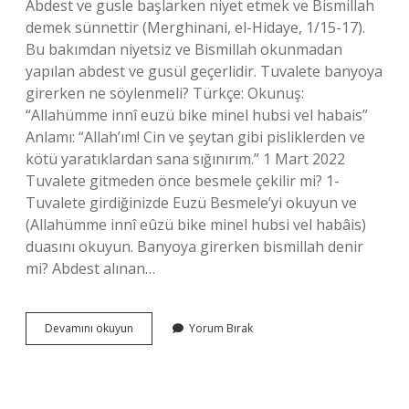
Abdest ve gusle başlarken niyet etmek ve Bismillah
demek sünnettir (Merghinani, el-Hidaye, 1/15-17).
Bu bakımdan niyetsiz ve Bismillah okunmadan
yapılan abdest ve gusül geçerlidir. Tuvalete banyoya
girerken ne söylenmeli? Türkçe: Okunuş:
“Allahümme innî euzü bike minel hubsi vel habais”
Anlamı: “Allah’ım! Cin ve şeytan gibi pisliklerden ve
kötü yaratıklardan sana sığınırım.” 1 Mart 2022
Tuvalete gitmeden önce besmele çekilir mi? 1-
Tuvalete girdiğinizde Euzü Besmele’yi okuyun ve
(Allahümme innî eûzü bike minel hubsi vel habâis)
duasını okuyun. Banyoya girerken bismillah denir
mi? Abdest alınan…
Tuvalet
Devamını okuyun
Yorum Bırak
Ve
Banyoya
Girerken
Besmele