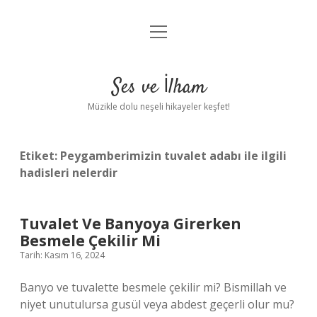
menüyü
Anasayfa
aç
Gizlilik Politikası
Ses ve İlham
Yasal Uyarı
Müzikle dolu neşeli hikayeler keşfet!
Hakkımızda
Etiket:
Peygamberimizin tuvalet adabı ile ilgili
hadisleri nelerdir
Tuvalet Ve Banyoya Girerken
Besmele Çekilir Mi
Tarih: Kasım 16, 2024
Banyo ve tuvalette besmele çekilir mi? Bismillah ve
niyet unutulursa gusül veya abdest geçerli olur mu?