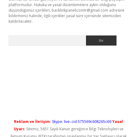
platformudur. Hukuka ve yasal düzenlemelere aykırı olduğunu
düşündüğünüz içerikleri,
backlinkpanelicomtr@gmail.com
adresine
bildirmeniz halinde, ilgili içerikler yasal süre içerisinde sitemizden
kaldırılacaktır.
Arama
ş
Reklam ve İletişim:
Skype: live:.cid.575569c608265c69
Yasal
Uyarı:
Sitemiz, 5651 Sayılı Kanun gereğince Bilgi Teknolojileri ve
İletişim Kurumu (BTK) tarafından onaylanmış bir Yer Sağlayıcı olarak