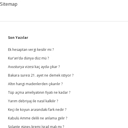
Alır
Sitemap
Sidebar
Son Yazılar
Ek hesaptan vergi kesilir mi ?
Kur’an’da dünya düz mü ?
Avusturya vizesi kaç ayda çıkar ?
Bakara suresi 21. ayet ne demek istiyor ?
Altın hangi madenlerden çıkarılır ?
Tüp açma ameliyatının fiyatı ne kadar ?
Yarım debriyaj ile nasıl kalkılır ?
Keçi ile koyun arasındaki fark nedir ?
Kabulü Amme delili ne anlama gelir ?
Solante güneş kremi İsrail malı mı ?