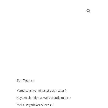
Sidebar
Son Yazılar
vdcasino giriş
Yumurtanın yerini hangi besin tutar ?
Kuyumcular altın almak zorunda mıdır ?
Melis Fis şarkıları nelerdir ?