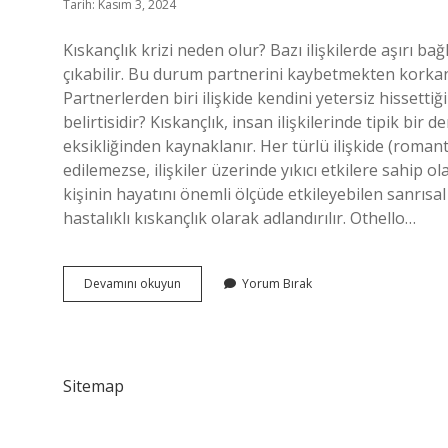
Tarih: Kasım 3, 2024
Kıskançlık krizi neden olur? Bazı ilişkilerde aşırı b
çıkabilir. Bu durum partnerini kaybetmekten korka
Partnerlerden biri ilişkide kendini yetersiz hissetti
belirtisidir? Kıskançlık, insan ilişkilerinde tipik bir
eksikliğinden kaynaklanır. Her türlü ilişkide (romant
edilemezse, ilişkiler üzerinde yıkıcı etkilere sahip o
kişinin hayatını önemli ölçüde etkileyebilen sanrısa
hastalıklı kıskançlık olarak adlandırılır. Othello…
Kıskançlık
Devamını okuyun
Yorum Bırak
Krizi
Nedir
Sitemap