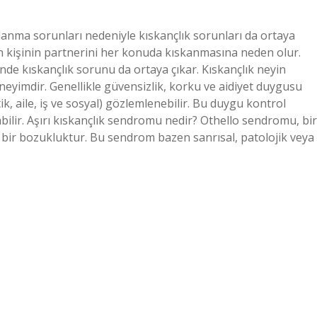
ağlanma sorunları nedeniyle kıskançlık sorunları da ortaya
n kişinin partnerini her konuda kıskanmasına neden olur.
ğinde kıskançlık sorunu da ortaya çıkar. Kıskançlık neyin
 deneyimdir. Genellikle güvensizlik, korku ve aidiyet duygusu
ik, aile, iş ve sosyal) gözlemlenebilir. Bu duygu kontrol
labilir. Aşırı kıskançlık sendromu nedir? Othello sendromu, bir
l bir bozukluktur. Bu sendrom bazen sanrısal, patolojik veya