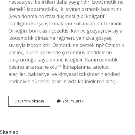
hassasiyeti belirtileri daha yaygındır. İzoosmotik ne
demek? İzoosmotiklik, iki sıvının ozmotik basıncını
(veya donma noktası düşmesi gibi koligatif
özelliğini) karşılaştırmak için kullanılan bir terimdir.
Örneğin; borik asit çözeltisi kan ve gözyaşı sıvısıyla
izoosmotik olmasına rağmen, yalnızca gözyaşı
sıvısıyla izotoniktir. Osmotik ne demek tıp? Ozmotik
basınç, hücre içerisinde çözünmüş maddelerin
oluşturduğu suyu emme isteğidir. Kanın osmotik
basıncı artarsa ne olur? İltihaplanma, anoksi,
alerjiler, bakteriyel ve kimyasal toksinlerin etkileri
nedeniyle hücreler arası sıvıda kolloidlerde artış…
Hipoozmotik
Devamını okuyun
Yorum Bırak
Ne
Demek
Sitemap