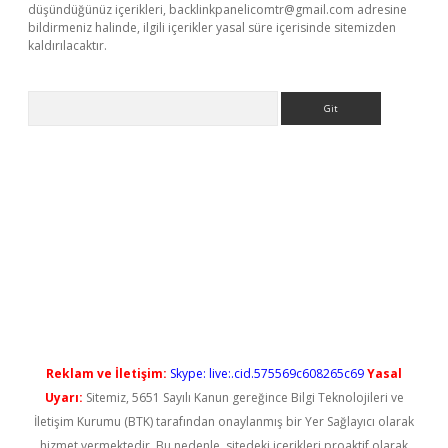
düşündüğünüz içerikleri,
backlinkpanelicomtr@gmail.com
adresine
bildirmeniz halinde, ilgili içerikler yasal süre içerisinde sitemizden
kaldırılacaktır.
Arama
vdcasino giriş
Reklam ve İletişim:
Skype: live:.cid.575569c608265c69
Yasal
Uyarı:
Sitemiz, 5651 Sayılı Kanun gereğince Bilgi Teknolojileri ve
İletişim Kurumu (BTK) tarafından onaylanmış bir Yer Sağlayıcı olarak
hizmet vermektedir. Bu nedenle, sitedeki içerikleri proaktif olarak