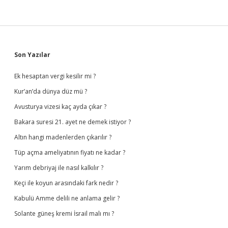
Sidebar
Son Yazılar
Ek hesaptan vergi kesilir mi ?
Kur’an’da dünya düz mü ?
Avusturya vizesi kaç ayda çıkar ?
Bakara suresi 21. ayet ne demek istiyor ?
Altın hangi madenlerden çıkarılır ?
Tüp açma ameliyatının fiyatı ne kadar ?
Yarım debriyaj ile nasıl kalkılır ?
Keçi ile koyun arasındaki fark nedir ?
Kabulü Amme delili ne anlama gelir ?
Solante güneş kremi İsrail malı mı ?