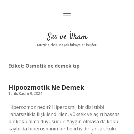
menüyü
Anasayfa
aç
Gizlilik Politikası
Ses ve İlham
Yasal Uyarı
Müzikle dolu neşeli hikayeler keşfet!
Hakkımızda
Etiket:
Osmotik ne demek tıp
Hipoozmotik Ne Demek
Tarih: Kasım 9, 2024
Hiperozmoz nedir? Hiperosmi, bir dizi tıbbi
rahatsızlıkla ilişkilendirilen, yüksek ve aşırı hassas
bir koku alma duyusudur. Yaygın olmasa da koku
kaybı da hiperosminin bir belirtisidir, ancak koku