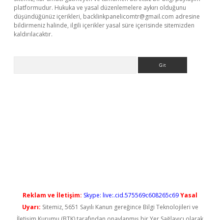
platformudur. Hukuka ve yasal düzenlemelere aykırı olduğunu
düşündüğünüz içerikleri,
backlinkpanelicomtr@gmail.com
adresine
bildirmeniz halinde, ilgili içerikler yasal süre içerisinde sitemizden
kaldırılacaktır.
Arama
vdcasino giriş
Reklam ve İletişim:
Skype: live:.cid.575569c608265c69
Yasal
Uyarı:
Sitemiz, 5651 Sayılı Kanun gereğince Bilgi Teknolojileri ve
İletişim Kurumu (BTK) tarafından onaylanmış bir Yer Sağlayıcı olarak