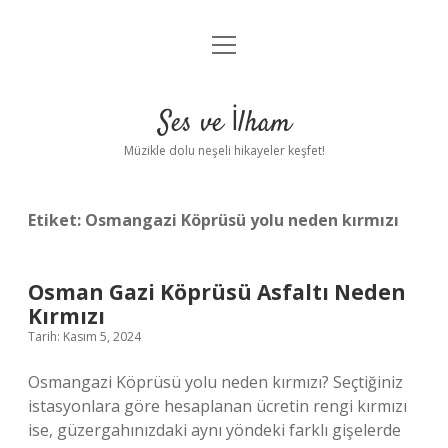
menüyü
Anasayfa
aç
Gizlilik Politikası
Ses ve İlham
Yasal Uyarı
Müzikle dolu neşeli hikayeler keşfet!
Hakkımızda
Etiket:
Osmangazi Köprüsü yolu neden kırmızı
Osman Gazi Köprüsü Asfaltı Neden
Kırmızı
Tarih: Kasım 5, 2024
Osmangazi Köprüsü yolu neden kırmızı? Seçtiğiniz
istasyonlara göre hesaplanan ücretin rengi kırmızı
ise, güzergahınızdaki aynı yöndeki farklı gişelerde