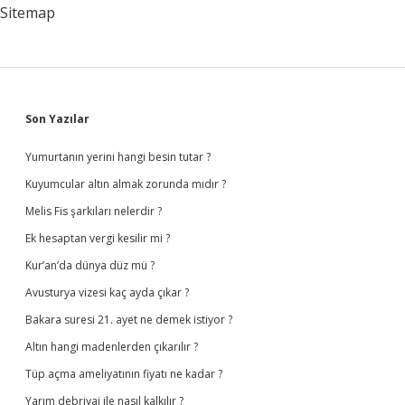
Kırmızı
Sitemap
Sidebar
Son Yazılar
Yumurtanın yerini hangi besin tutar ?
Kuyumcular altın almak zorunda mıdır ?
Melis Fis şarkıları nelerdir ?
Ek hesaptan vergi kesilir mi ?
Kur’an’da dünya düz mü ?
Avusturya vizesi kaç ayda çıkar ?
Bakara suresi 21. ayet ne demek istiyor ?
Altın hangi madenlerden çıkarılır ?
Tüp açma ameliyatının fiyatı ne kadar ?
Yarım debriyaj ile nasıl kalkılır ?