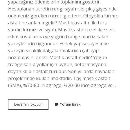
yapacağınız ödemelerin toplamını gösterir.
Hesaplanan ücretin rengi siyah ise, çıkış gişesinde
ödemeniz gereken ücreti gösterir. Otoyolda kırmızı
asfalt ne anlama gelir? Mastik asfaltın iki türü
vardır: kırmızı ve siyah. Mastik asfalt özellikle sert
iklim koşullarına ve yoğun trafiğe maruz kalan
yüzeyler için uygundur. Esnek yapısı sayesinde
yüzeyin sıcaklık dalgalanmalarıyla çatlayıp
bozulmasını önler. Mastik asfalt nedir? Yoğun
trafiğe sahip yollar için uygun, deformasyona
dayanıklı bir asfalt türüdür. Son yıllarda havaalanı
projelerinde kullanılmaktadır. Taş mastik asfalt
(SMA), %70-80 iri agrega, %20-30 ince agrega ve…
Osman
Devamını okuyun
Yorum Bırak
Gazi
Köprüsü
Asfaltı
Neden