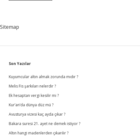
Kireçlenmesi
Için
Hangi
Doktora
Gidilir
Sitemap
Sidebar
Son Yazılar
Kuyumcular altın almak zorunda mıdır ?
Melis Fis şarkıları nelerdir ?
Ek hesaptan vergi kesilir mi ?
Kur’an’da dünya düz mü ?
Avusturya vizesi kaç ayda çıkar ?
Bakara suresi 21. ayet ne demek istiyor ?
Altın hangi madenlerden çıkarılır ?