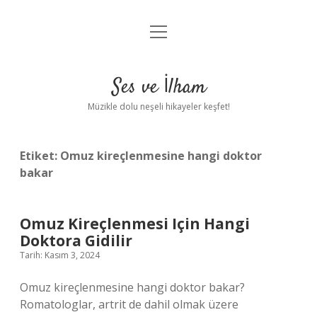
menüyü
Anasayfa
aç
Gizlilik Politikası
Ses ve İlham
Yasal Uyarı
Müzikle dolu neşeli hikayeler keşfet!
Hakkımızda
Etiket:
Omuz kireçlenmesine hangi doktor
bakar
Omuz Kireçlenmesi Için Hangi
Doktora Gidilir
Tarih: Kasım 3, 2024
Omuz kireçlenmesine hangi doktor bakar?
Romatologlar, artrit de dahil olmak üzere