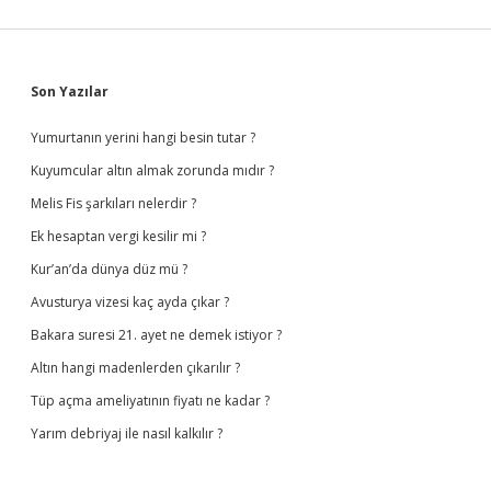
Sidebar
Son Yazılar
Yumurtanın yerini hangi besin tutar ?
Kuyumcular altın almak zorunda mıdır ?
Melis Fis şarkıları nelerdir ?
Ek hesaptan vergi kesilir mi ?
Kur’an’da dünya düz mü ?
Avusturya vizesi kaç ayda çıkar ?
Bakara suresi 21. ayet ne demek istiyor ?
Altın hangi madenlerden çıkarılır ?
Tüp açma ameliyatının fiyatı ne kadar ?
Yarım debriyaj ile nasıl kalkılır ?