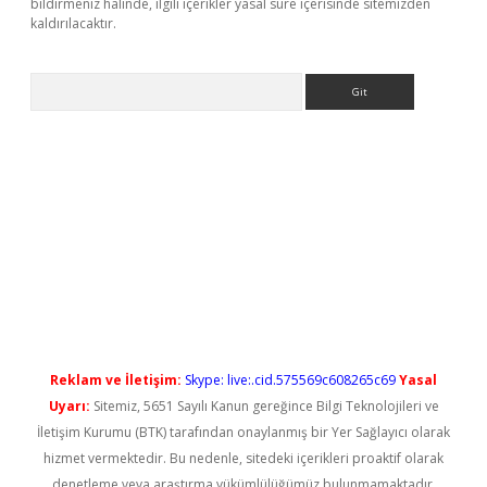
bildirmeniz halinde, ilgili içerikler yasal süre içerisinde sitemizden
kaldırılacaktır.
Arama
ş
Reklam ve İletişim:
Skype: live:.cid.575569c608265c69
Yasal
Uyarı:
Sitemiz, 5651 Sayılı Kanun gereğince Bilgi Teknolojileri ve
İletişim Kurumu (BTK) tarafından onaylanmış bir Yer Sağlayıcı olarak
hizmet vermektedir. Bu nedenle, sitedeki içerikleri proaktif olarak
denetleme veya araştırma yükümlülüğümüz bulunmamaktadır.