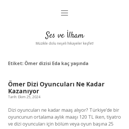
menüyü
Anasayfa
aç
Gizlilik Politikası
Ses ve İlham
Yasal Uyarı
Müzikle dolu neşeli hikayeler keşfet!
Hakkımızda
Etiket:
Ömer dizisi Eda kaç yaşında
Ömer Dizi Oyuncuları Ne Kadar
Kazanıyor
Tarih: Ekim 25, 2024
Dizi oyuncuları ne kadar maaş alıyor? Türkiye’de bir
oyuncunun ortalama aylık maaşı 120 TL iken, tiyatro
ve dizi oyuncuları için bölüm veya oyun başına 25