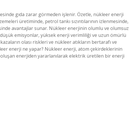
esinde gıda zarar görmeden işlenir. Özetle, nükleer enerji
lzemeleri üretiminde, petrol tankı sızıntılarının izlenmesinde,
isinde avantajlar sunar. Nükleer enerjinin olumlu ve olumsuz
, düşük emisyonlar, yüksek enerji verimliliği ve uzun ömürlü
azaların olası riskleri ve nükleer atıkların bertarafı ve
leer enerji ne yapar? Nükleer enerji, atom çekirdeklerinin
luşan enerjiden yararlanılarak elektrik üretilen bir enerji