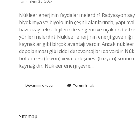
Tarih: Ekim 29, 2024
Nükleer enerjinin faydaları nelerdir? Radyasyon say
biyokimya ve biyolojinin çeşitli alanlarında, yapı ma
bazı uzay teknolojilerinde ve gemi ve uçak endüstr
yönleri nelerdir? Nükleer enerjinin enerji güvenliği
kaynaklar gibi birçok avantajı vardır. Ancak nükleer k
depolanması gibi ciddi dezavantajları da vardır. Nük
bölünmesi (fisyon) veya birleşmesi (füzyon) sonucu o
kaynağıdır. Nükleer enerji çevre…
Nükleer
Devamını okuyun
Yorum Bırak
Enerji
Nin
Faydaları
Nelerdir
Sitemap