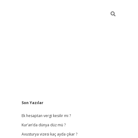
Sidebar
Son Yazılar
vdcasino
Ek hesaptan vergi kesilir mi ?
Kur’an’da dünya düz mü ?
Avusturya vizesi kaç ayda çıkar ?