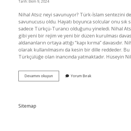
Tarih: Ekim 9, 2024
Nihal Atsız neyi savunuyor? Türk-İslam sentezini de
savunucusu oldu. Hayatı boyunca solcular onu sık sık
sadece Türkçü-Turancı olduğunu yineledi. Nihal Atsız 
gibi yeni bir rejim ve yeni bir düzen kurulması dava
aldananların ortaya attığı “kapı kırma” davasıdır. Ni
olarak kullanılmasını da kesin bir dille reddeder. 
Türkçülüğe olan inancında yatmaktadır. Hüseyin Nih
Nihal
Devamını okuyun
Yorum Bırak
Atsız
Olayı
Nedir
Sitemap