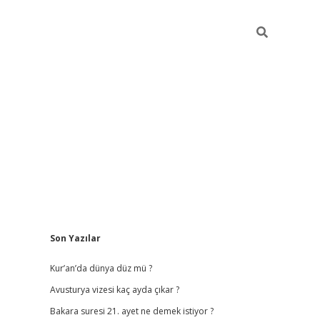
Sidebar
Son Yazılar
vdcasino giriş
Kur’an’da dünya düz mü ?
Avusturya vizesi kaç ayda çıkar ?
Bakara suresi 21. ayet ne demek istiyor ?