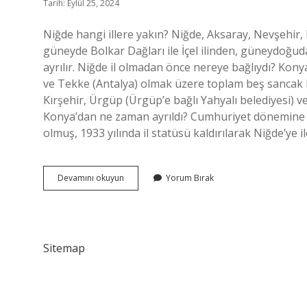
Tarih: Eylül 25, 2024
Niğde hangi illere yakın? Niğde, Aksaray, Nevşehir,
güneyde Bolkar Dağları ile İçel ilinden, güneydoğuda
ayrılır. Niğde il olmadan önce nereye bağlıydı? Kon
ve Tekke (Antalya) olmak üzere toplam beş sancak b
Kırşehir, Ürgüp (Ürgüp’e bağlı Yahyalı belediyesi) 
Konya’dan ne zaman ayrıldı? Cumhuriyet dönemine ka
olmuş, 1933 yılında il statüsü kaldırılarak Niğde’ye 
Niğdeden
Devamını okuyun
Yorum Bırak
Önce
Hangi
Şehir
Gelir
Sitemap