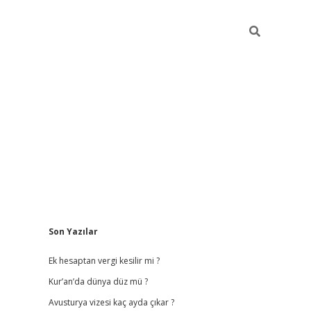
Sidebar
Son Yazılar
vdcasino
Ek hesaptan vergi kesilir mi ?
Kur’an’da dünya düz mü ?
Avusturya vizesi kaç ayda çıkar ?