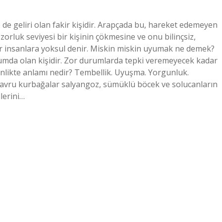
de geliri olan fakir kişidir. Arapçada bu, hareket edemeyen
zorluk seviyesi bir kişinin çökmesine ve onu bilinçsiz,
kir insanlara yoksul denir. Miskin miskin uyumak ne demek?
umda olan kişidir. Zor durumlarda tepki veremeyecek kadar
skinlikte anlamı nedir? Tembellik. Uyuşma. Yorgunluk.
 Yavru kurbağalar salyangoz, sümüklü böcek ve solucanların
llerini…