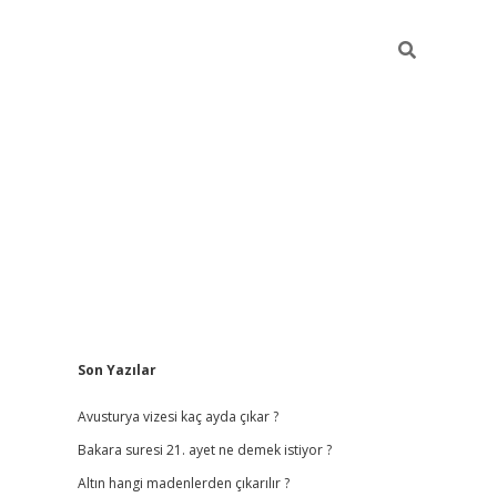
Sidebar
Son Yazılar
vdcasino
Avusturya vizesi kaç ayda çıkar ?
Bakara suresi 21. ayet ne demek istiyor ?
Altın hangi madenlerden çıkarılır ?