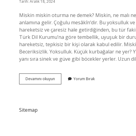
Tarih: Aralık 18, 2024
Miskin miskin oturma ne demek? Miskin, ne malı ne 
anlamına gelir. Çoğulu mesâkîn’dir. Bu yoksulluk ve 
hareketsiz ve çaresiz hale getirdiğinden, bu tür fa
Türk Dil Kurumu’na göre tembellik, uyuşuk bir dur
hareketsiz, tepkisiz bir kişi olarak kabul edilir. Mi
Beceriksizlik. Yoksulluk. Küçük kurbağalar ne yer?
yanı sıra sinek ve güve gibi böcekler yerler. Uzun di
Miskin
Devamını okuyun
Yorum Bırak
Miskin
Oturmak
Ne
Demek
Sitemap