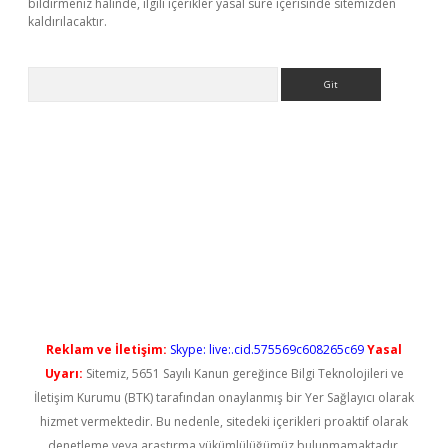
bildirmeniz halinde, ilgili içerikler yasal süre içerisinde sitemizden
kaldırılacaktır.
Arama
ş
Reklam ve İletişim:
Skype: live:.cid.575569c608265c69
Yasal
Uyarı:
Sitemiz, 5651 Sayılı Kanun gereğince Bilgi Teknolojileri ve
İletişim Kurumu (BTK) tarafından onaylanmış bir Yer Sağlayıcı olarak
hizmet vermektedir. Bu nedenle, sitedeki içerikleri proaktif olarak
denetleme veya araştırma yükümlülüğümüz bulunmamaktadır.