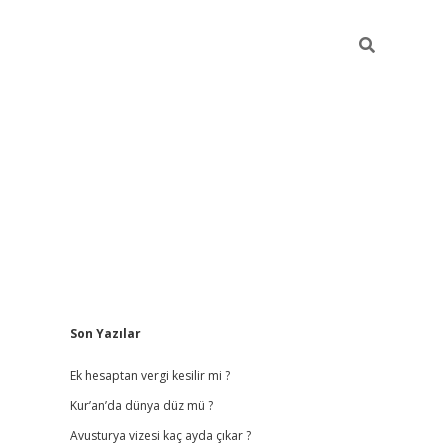
Sidebar
Son Yazılar
vdcasino giriş
Ek hesaptan vergi kesilir mi ?
Kur’an’da dünya düz mü ?
Avusturya vizesi kaç ayda çıkar ?