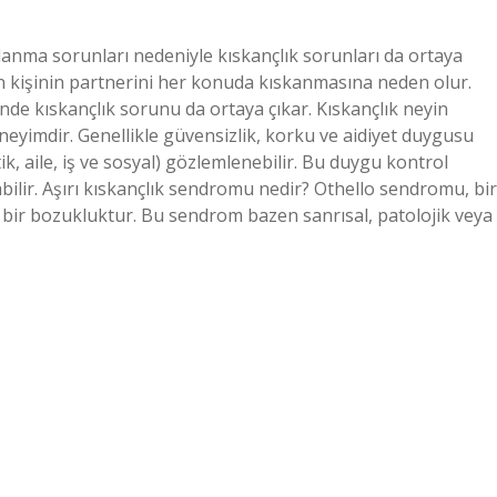
ağlanma sorunları nedeniyle kıskançlık sorunları da ortaya
n kişinin partnerini her konuda kıskanmasına neden olur.
ğinde kıskançlık sorunu da ortaya çıkar. Kıskançlık neyin
 deneyimdir. Genellikle güvensizlik, korku ve aidiyet duygusu
ik, aile, iş ve sosyal) gözlemlenebilir. Bu duygu kontrol
labilir. Aşırı kıskançlık sendromu nedir? Othello sendromu, bir
l bir bozukluktur. Bu sendrom bazen sanrısal, patolojik veya