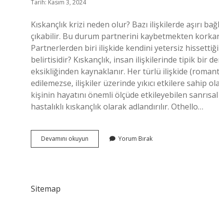
Tarih: Kasım 3, 2024
Kıskançlık krizi neden olur? Bazı ilişkilerde aşırı b
çıkabilir. Bu durum partnerini kaybetmekten korka
Partnerlerden biri ilişkide kendini yetersiz hissetti
belirtisidir? Kıskançlık, insan ilişkilerinde tipik bir
eksikliğinden kaynaklanır. Her türlü ilişkide (romant
edilemezse, ilişkiler üzerinde yıkıcı etkilere sahip o
kişinin hayatını önemli ölçüde etkileyebilen sanrısa
hastalıklı kıskançlık olarak adlandırılır. Othello…
Kıskançlık
Devamını okuyun
Yorum Bırak
Krizi
Nedir
Sitemap