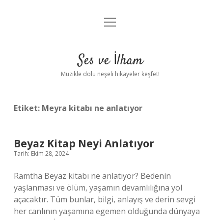
menüyü
Anasayfa
aç
Gizlilik Politikası
Ses ve İlham
Yasal Uyarı
Müzikle dolu neşeli hikayeler keşfet!
Hakkımızda
Etiket:
Meyra kitabı ne anlatıyor
Beyaz Kitap Neyi Anlatıyor
Tarih: Ekim 28, 2024
Ramtha Beyaz kitabı ne anlatıyor? Bedenin
yaşlanması ve ölüm, yaşamın devamlılığına yol
açacaktır. Tüm bunlar, bilgi, anlayış ve derin sevgi
her canlının yaşamına egemen olduğunda dünyaya