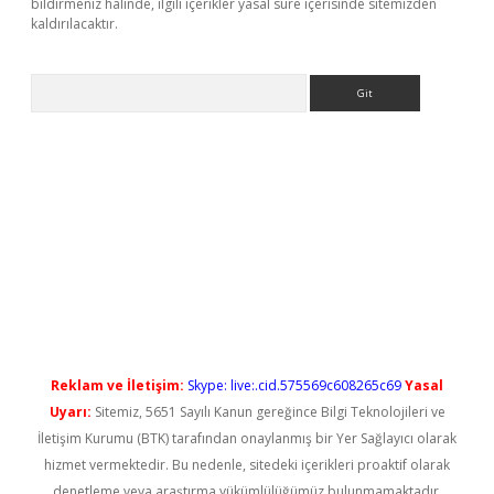
bildirmeniz halinde, ilgili içerikler yasal süre içerisinde sitemizden
kaldırılacaktır.
Arama
ş
Reklam ve İletişim:
Skype: live:.cid.575569c608265c69
Yasal
Uyarı:
Sitemiz, 5651 Sayılı Kanun gereğince Bilgi Teknolojileri ve
İletişim Kurumu (BTK) tarafından onaylanmış bir Yer Sağlayıcı olarak
hizmet vermektedir. Bu nedenle, sitedeki içerikleri proaktif olarak
denetleme veya araştırma yükümlülüğümüz bulunmamaktadır.