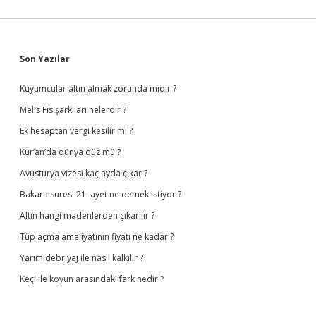
Sidebar
Son Yazılar
Kuyumcular altın almak zorunda mıdır ?
Melis Fis şarkıları nelerdir ?
Ek hesaptan vergi kesilir mi ?
Kur’an’da dünya düz mü ?
Avusturya vizesi kaç ayda çıkar ?
Bakara suresi 21. ayet ne demek istiyor ?
Altın hangi madenlerden çıkarılır ?
Tüp açma ameliyatının fiyatı ne kadar ?
Yarım debriyaj ile nasıl kalkılır ?
Keçi ile koyun arasındaki fark nedir ?