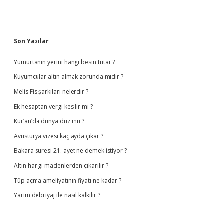
Sidebar
Son Yazılar
Yumurtanın yerini hangi besin tutar ?
Kuyumcular altın almak zorunda mıdır ?
Melis Fis şarkıları nelerdir ?
Ek hesaptan vergi kesilir mi ?
Kur’an’da dünya düz mü ?
Avusturya vizesi kaç ayda çıkar ?
Bakara suresi 21. ayet ne demek istiyor ?
Altın hangi madenlerden çıkarılır ?
Tüp açma ameliyatının fiyatı ne kadar ?
Yarım debriyaj ile nasıl kalkılır ?