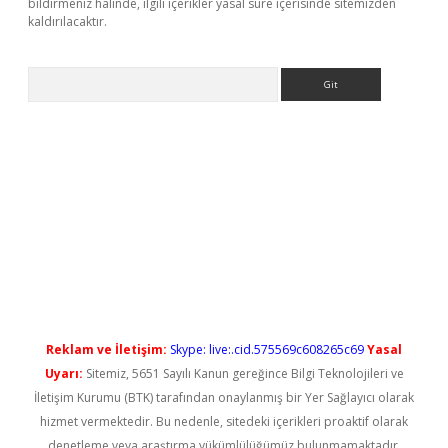
bildirmeniz halinde, ilgili içerikler yasal süre içerisinde sitemizden
kaldırılacaktır.
Arama
ş
Reklam ve İletişim:
Skype: live:.cid.575569c608265c69
Yasal
Uyarı:
Sitemiz, 5651 Sayılı Kanun gereğince Bilgi Teknolojileri ve
İletişim Kurumu (BTK) tarafından onaylanmış bir Yer Sağlayıcı olarak
hizmet vermektedir. Bu nedenle, sitedeki içerikleri proaktif olarak
denetleme veya araştırma yükümlülüğümüz bulunmamaktadır.