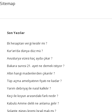
Örneklerini
Sitemap
Kim
Vermiştir
Sidebar
Son Yazılar
Ek hesaptan vergi kesilir mi ?
Kur’an’da dünya düz mü ?
Avusturya vizesi kaç ayda çıkar ?
Bakara suresi 21. ayet ne demek istiyor ?
Altın hangi madenlerden çıkarılır ?
Tüp açma ameliyatının fiyatı ne kadar ?
Yarım debriyaj ile nasıl kalkılır ?
Keçi ile koyun arasındaki fark nedir ?
Kabulü Amme delili ne anlama gelir ?
Solante güneş kremi İsrail malı mı ?