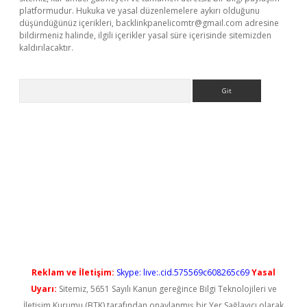
platformudur. Hukuka ve yasal düzenlemelere aykırı olduğunu
düşündüğünüz içerikleri,
backlinkpanelicomtr@gmail.com
adresine
bildirmeniz halinde, ilgili içerikler yasal süre içerisinde sitemizden
kaldırılacaktır.
Arama
Reklam ve İletişim:
Skype: live:.cid.575569c608265c69
Yasal
Uyarı:
Sitemiz, 5651 Sayılı Kanun gereğince Bilgi Teknolojileri ve
İletişim Kurumu (BTK) tarafından onaylanmış bir Yer Sağlayıcı olarak