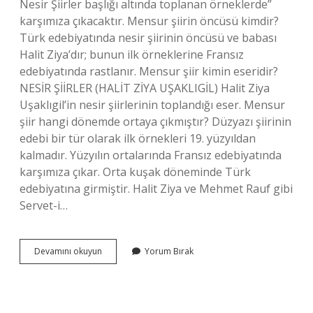
Nesir Şiirler başlığı altında toplanan örneklerde”
karşımıza çıkacaktır. Mensur şiirin öncüsü kimdir?
Türk edebiyatında nesir şiirinin öncüsü ve babası
Halit Ziya’dır; bunun ilk örneklerine Fransız
edebiyatında rastlanır. Mensur şiir kimin eseridir?
NESİR ŞİİRLER (HALİT ZİYA UŞAKLIGİL) Halit Ziya
Uşaklıgil’in nesir şiirlerinin toplandığı eser. Mensur
şiir hangi dönemde ortaya çıkmıştır? Düzyazı şiirinin
edebi bir tür olarak ilk örnekleri 19. yüzyıldan
kalmadır. Yüzyılın ortalarında Fransız edebiyatında
karşımıza çıkar. Orta kuşak döneminde Türk
edebiyatına girmiştir. Halit Ziya ve Mehmet Rauf gibi
Servet-i…
Türk
Devamını okuyun
Yorum Bırak
Edebiyatında
Mensur
Şiirin
Ilk