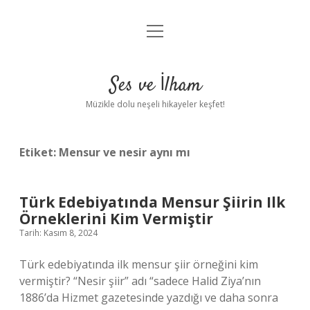
menüyü
Anasayfa
aç
Gizlilik Politikası
Ses ve İlham
Yasal Uyarı
Müzikle dolu neşeli hikayeler keşfet!
Hakkımızda
Etiket:
Mensur ve nesir aynı mı
Türk Edebiyatında Mensur Şiirin Ilk
Örneklerini Kim Vermiştir
Tarih: Kasım 8, 2024
Türk edebiyatında ilk mensur şiir örneğini kim
vermiştir? “Nesir şiir” adı “sadece Halid Ziya’nın
1886’da Hizmet gazetesinde yazdığı ve daha sonra