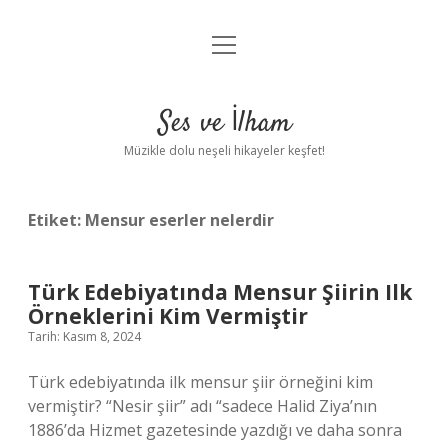
menüyü
Anasayfa
aç
Gizlilik Politikası
Ses ve İlham
Yasal Uyarı
Müzikle dolu neşeli hikayeler keşfet!
Hakkımızda
Etiket:
Mensur eserler nelerdir
Türk Edebiyatında Mensur Şiirin Ilk
Örneklerini Kim Vermiştir
Tarih: Kasım 8, 2024
Türk edebiyatında ilk mensur şiir örneğini kim
vermiştir? “Nesir şiir” adı “sadece Halid Ziya’nın
1886’da Hizmet gazetesinde yazdığı ve daha sonra