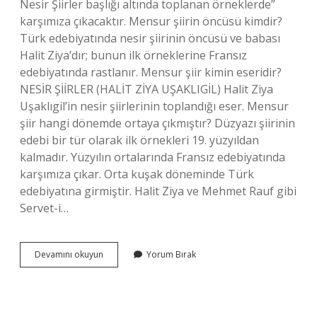
Nesir Şiirler başlığı altında toplanan örneklerde”
karşımıza çıkacaktır. Mensur şiirin öncüsü kimdir?
Türk edebiyatında nesir şiirinin öncüsü ve babası
Halit Ziya’dır; bunun ilk örneklerine Fransız
edebiyatında rastlanır. Mensur şiir kimin eseridir?
NESİR ŞİİRLER (HALİT ZİYA UŞAKLIGİL) Halit Ziya
Uşaklıgil’in nesir şiirlerinin toplandığı eser. Mensur
şiir hangi dönemde ortaya çıkmıştır? Düzyazı şiirinin
edebi bir tür olarak ilk örnekleri 19. yüzyıldan
kalmadır. Yüzyılın ortalarında Fransız edebiyatında
karşımıza çıkar. Orta kuşak döneminde Türk
edebiyatına girmiştir. Halit Ziya ve Mehmet Rauf gibi
Servet-i…
Türk
Devamını okuyun
Yorum Bırak
Edebiyatında
Mensur
Şiirin
Ilk