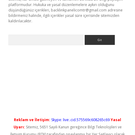
platformudur. Hukuka ve yasal düzenlemelere aykırı olduğunu
düşündüğünüz içerikleri,
backlinkpanelicomtr@gmail.com
adresine
bildirmeniz halinde, ilgili içerikler yasal süre içerisinde sitemizden
kaldırılacaktır.
Arama
vdcasino giriş
Reklam ve İletişim:
Skype: live:.cid.575569c608265c69
Yasal
Uyarı:
Sitemiz, 5651 Sayılı Kanun gereğince Bilgi Teknolojileri ve
İletişim Kurumu (BTK) tarafından onaylanmış bir Yer Sağlayıcı olarak