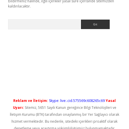
bildirmeniz halinde, ilgili içerikler yasal süre içerisinde sitemizden
kaldırılacaktır.
Arama
ş
Reklam ve İletişim:
Skype: live:.cid.575569c608265c69
Yasal
Uyarı:
Sitemiz, 5651 Sayılı Kanun gereğince Bilgi Teknolojileri ve
İletişim Kurumu (BTK) tarafından onaylanmış bir Yer Sağlayıcı olarak
hizmet vermektedir. Bu nedenle, sitedeki içerikleri proaktif olarak
denetleme veya araştırma yükümlülüğümüz bulunmamaktadır.