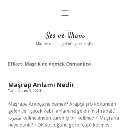
menüyü
Anasayfa
aç
Gizlilik Politikası
Ses ve İlham
Yasal Uyarı
Müzikle dolu neşeli hikayeler keşfet!
Hakkımızda
Etiket:
Maşrık ne demek Osmanlıca
Maşrap Anlamı Nedir
Tarih: Kasım 9, 2024
Maşrapa Arapça ne demek? Arapça şrb kökünden
gelen ve “içecek kabı” anlamına gelen mishraba(t)
مشربة kelimesinden türemiş bir kelimedir. Maşrapa
neye denir? TDK sözlüğüne göre “cup” kelimesi