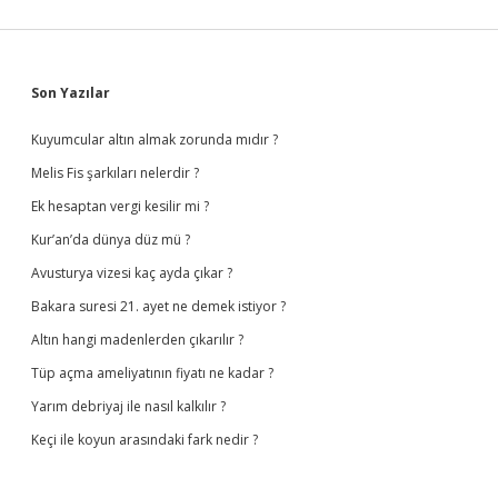
Sidebar
Son Yazılar
Kuyumcular altın almak zorunda mıdır ?
Melis Fis şarkıları nelerdir ?
Ek hesaptan vergi kesilir mi ?
Kur’an’da dünya düz mü ?
Avusturya vizesi kaç ayda çıkar ?
Bakara suresi 21. ayet ne demek istiyor ?
Altın hangi madenlerden çıkarılır ?
Tüp açma ameliyatının fiyatı ne kadar ?
Yarım debriyaj ile nasıl kalkılır ?
Keçi ile koyun arasındaki fark nedir ?