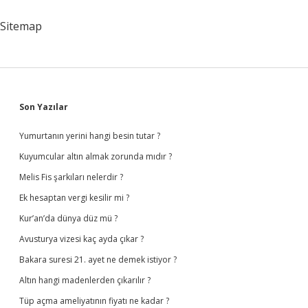
Sitemap
Sidebar
Son Yazılar
Yumurtanın yerini hangi besin tutar ?
Kuyumcular altın almak zorunda mıdır ?
Melis Fis şarkıları nelerdir ?
Ek hesaptan vergi kesilir mi ?
Kur’an’da dünya düz mü ?
Avusturya vizesi kaç ayda çıkar ?
Bakara suresi 21. ayet ne demek istiyor ?
Altın hangi madenlerden çıkarılır ?
Tüp açma ameliyatının fiyatı ne kadar ?