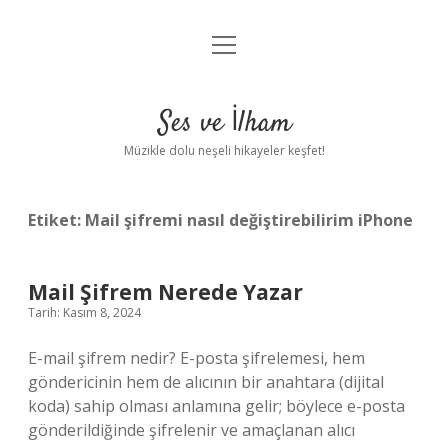
menüyü
Anasayfa
aç
Gizlilik Politikası
Ses ve İlham
Yasal Uyarı
Müzikle dolu neşeli hikayeler keşfet!
Hakkımızda
Etiket:
Mail şifremi nasıl değiştirebilirim iPhone
Mail Şifrem Nerede Yazar
Tarih: Kasım 8, 2024
E-mail şifrem nedir? E-posta şifrelemesi, hem
göndericinin hem de alıcının bir anahtara (dijital
koda) sahip olması anlamına gelir; böylece e-posta
gönderildiğinde şifrelenir ve amaçlanan alıcı