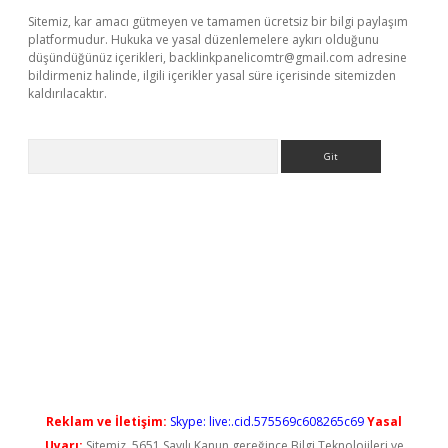
Sitemiz, kar amacı gütmeyen ve tamamen ücretsiz bir bilgi paylaşım
platformudur. Hukuka ve yasal düzenlemelere aykırı olduğunu
düşündüğünüz içerikleri,
backlinkpanelicomtr@gmail.com
adresine
bildirmeniz halinde, ilgili içerikler yasal süre içerisinde sitemizden
kaldırılacaktır.
Arama
vdcasino giriş
Reklam ve İletişim:
Skype: live:.cid.575569c608265c69
Yasal
Uyarı:
Sitemiz, 5651 Sayılı Kanun gereğince Bilgi Teknolojileri ve