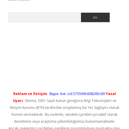
Arama
ş
Reklam ve İletişim:
Skype: live:.cid.575569c608265c69
Yasal
Uyarı:
Sitemiz, 5651 Sayılı Kanun gereğince Bilgi Teknolojileri ve
İletişim Kurumu (BTK) tarafından onaylanmış bir Yer Sağlayıcı olarak
hizmet vermektedir. Bu nedenle, sitedeki içerikleri proaktif olarak
denetleme veya araştırma yükümlülüğümüz bulunmamaktadır.
Ancak, üyelerimiz yazdıkları içeriklerin sorumluluğunu taşımakta olup,