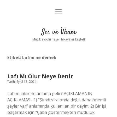
menüyü
Anasayfa
aç
Gizlilik Politikası
Ses ve İlham
Yasal Uyarı
Müzikle dolu neşeli hikayeler keşfet!
Hakkımızda
Etiket:
Lafını ne demek
Lafı Mı Olur Neye Denir
Tarih: Eylül 13, 2024
Lafı mı olur ne anlama gelir? AÇIKLAMANIN
AÇIKLAMASI. 1) “Şimdi sıra onda değil, daha önemli
şeyler var” anlamında kullanılan bir deyim; 2) Bir işi
başarmak için “Çaba göstermekten mutluluk