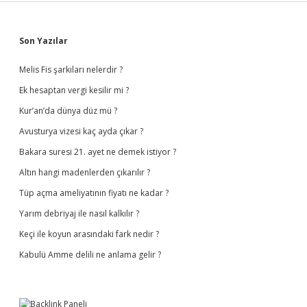
Sidebar
Son Yazılar
Melis Fis şarkıları nelerdir ?
Ek hesaptan vergi kesilir mi ?
Kur’an’da dünya düz mü ?
Avusturya vizesi kaç ayda çıkar ?
Bakara suresi 21. ayet ne demek istiyor ?
Altın hangi madenlerden çıkarılır ?
Tüp açma ameliyatının fiyatı ne kadar ?
Yarım debriyaj ile nasıl kalkılır ?
Keçi ile koyun arasındaki fark nedir ?
Kabulü Amme delili ne anlama gelir ?