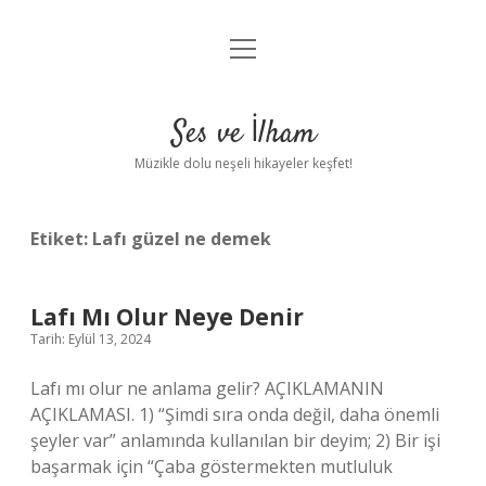
menüyü
Anasayfa
aç
Gizlilik Politikası
Ses ve İlham
Yasal Uyarı
Müzikle dolu neşeli hikayeler keşfet!
Hakkımızda
Etiket:
Lafı güzel ne demek
Lafı Mı Olur Neye Denir
Tarih: Eylül 13, 2024
Lafı mı olur ne anlama gelir? AÇIKLAMANIN
AÇIKLAMASI. 1) “Şimdi sıra onda değil, daha önemli
şeyler var” anlamında kullanılan bir deyim; 2) Bir işi
başarmak için “Çaba göstermekten mutluluk