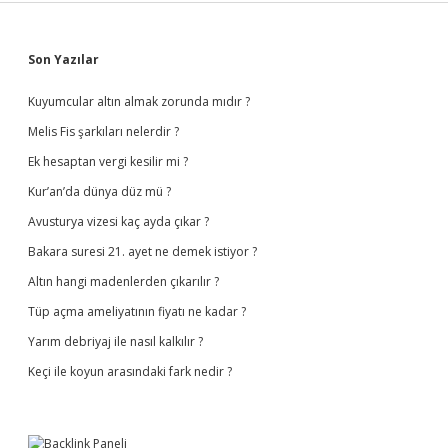
Sidebar
Son Yazılar
Kuyumcular altın almak zorunda mıdır ?
Melis Fis şarkıları nelerdir ?
Ek hesaptan vergi kesilir mi ?
Kur’an’da dünya düz mü ?
Avusturya vizesi kaç ayda çıkar ?
Bakara suresi 21. ayet ne demek istiyor ?
Altın hangi madenlerden çıkarılır ?
Tüp açma ameliyatının fiyatı ne kadar ?
Yarım debriyaj ile nasıl kalkılır ?
Keçi ile koyun arasındaki fark nedir ?