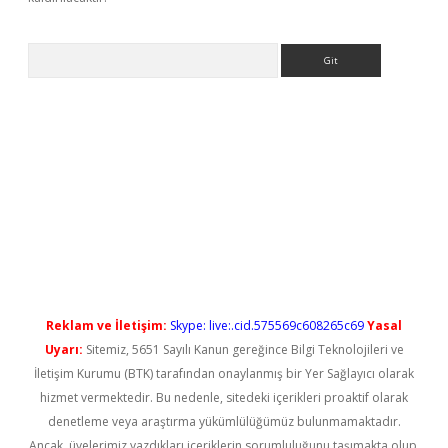
Arama
ş
Reklam ve İletişim:
Skype: live:.cid.575569c608265c69
Yasal
Uyarı:
Sitemiz, 5651 Sayılı Kanun gereğince Bilgi Teknolojileri ve
İletişim Kurumu (BTK) tarafından onaylanmış bir Yer Sağlayıcı olarak
hizmet vermektedir. Bu nedenle, sitedeki içerikleri proaktif olarak
denetleme veya araştırma yükümlülüğümüz bulunmamaktadır.
Ancak, üyelerimiz yazdıkları içeriklerin sorumluluğunu taşımakta olup,