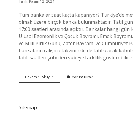
Tarih: Kasım 12, 2024
Tüm bankalar saat kaçta kapanıyor? Türkiye’de mevd
olmak üzere birçok banka bulunmaktadır. Tatil günler
17:00 saatleri arasında açıktır. Bankalar hangi gün
Ulusal Egemenlik ve Çocuk Bayramı, Emek Bayramı,
ve Milli Birlik Günü, Zafer Bayramı ve Cumhuriyet 
bankaların çalışma takviminde de tatil olarak kabul
tatili saatleri şubeden şubeye farklılık gösterebilir. 
Bankalar
Devamını okuyun
Yorum Bırak
Ne
Zaman
Kapanıyor
Sitemap