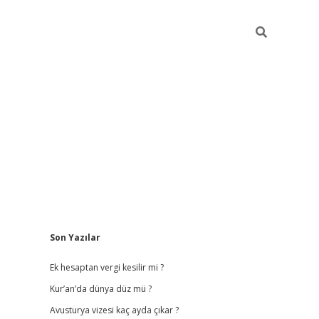
Sidebar
Son Yazılar
vdcasino giriş
Ek hesaptan vergi kesilir mi ?
Kur’an’da dünya düz mü ?
Avusturya vizesi kaç ayda çıkar ?