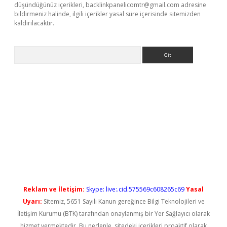
düşündüğünüz içerikleri,
backlinkpanelicomtr@gmail.com
adresine
bildirmeniz halinde, ilgili içerikler yasal süre içerisinde sitemizden
kaldırılacaktır.
Arama
vdcasino giriş
Reklam ve İletişim:
Skype: live:.cid.575569c608265c69
Yasal
Uyarı:
Sitemiz, 5651 Sayılı Kanun gereğince Bilgi Teknolojileri ve
İletişim Kurumu (BTK) tarafından onaylanmış bir Yer Sağlayıcı olarak
hizmet vermektedir. Bu nedenle, sitedeki içerikleri proaktif olarak