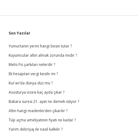
Sidebar
Son Yazılar
Yumurtanın yerini hangi besin tutar ?
Kuyumcular altın almak zorunda mıdır ?
Melis Fis şarkıları nelerdir ?
Ek hesaptan vergi kesilir mi ?
Kur’an’da dünya düz mü ?
Avusturya vizesi kaç ayda çıkar ?
Bakara suresi 21. ayet ne demek istiyor ?
Altın hangi madenlerden çıkarılır ?
Tüp açma ameliyatının fiyatı ne kadar ?
Yarım debriyaj ile nasıl kalkılır ?