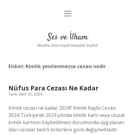
menüyü
Anasayfa
aç
Gizlilik Politikası
Ses ve İlham
Yasal Uyarı
Müzikle dolu neşeli hikayeler keşfet!
Hakkımızda
Etiket:
Kimlik yenilenmezse cezası nedir
Nüfus Para Cezası Ne Kadar
Tarih: Ekim 25, 2024
Kimlik cezası ne kadar 2024? Kimlik Kaybı Cezası
2024 Türkiye’de 2024 yılında kimlik kartı veya ulusal
kimlik kartının kaybedilmesi durumunda uygulanan
idari cezalar belirli kriterlere göre değişmektedir.