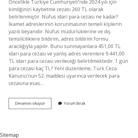
Öncelikle Türkiye Cumhuriyeti’nde 2024 yılı için
kimliğinizi kaybetme cezası 260 TL olarak
belirlenmiştir. Nüfus idari para cezası ne kadar?
İkamet adreslerinin korunmasının temeli kişilerin
yazılı beyanıdır. Nüfus müdürlüklerine ve dış
temsilciliklere bildirim, adres bildirim formu
aracılığıyla yapılır. Bunu sunmayanlara 451,00 TL
idari para cezası ve yanlış adres verenlere 9.441,00
TL idari para cezası verileceği belirtilmektedir. 1 gün
para cezası kaç TL? Yeni düzenleme, Türk Ceza
Kanunu’nun 52. maddesi uyarınca verilecek para
cezasına esas…
Nüfus
Devamını okuyun
Yorum Bırak
Para
Cezası
Ne
Kadar
Sitemap