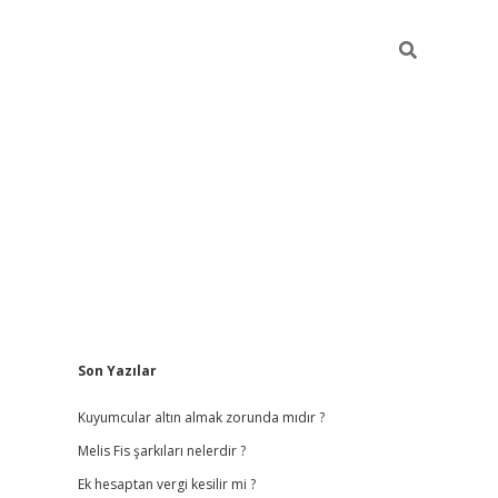
Sidebar
Son Yazılar
vdcasino giriş
Kuyumcular altın almak zorunda mıdır ?
Melis Fis şarkıları nelerdir ?
Ek hesaptan vergi kesilir mi ?