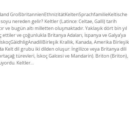
rland GroßbritannienEthnizitätKeltenSprachfamilieKeltische
u nereden gelir? Keltler (Latince: Celtae, Galli) tarih
r ve bugün altı milletten oluşmaktadır. Yaklaşık dört bin yıl
 ettiler ve çoğunlukla Britanya Adaları, İspanya ve Galya’ya
)İskoçGàidhligAnadiliBirleşik Krallık, Kanada, Amerika Birleşik
 Kelt dil grubu iki dilden oluşur: İngilizce veya Britanya dili
 ortaçağ türevleri, İskoç Galcesi ve Mandarin). Briton (Briton),
yordu. Keltler…