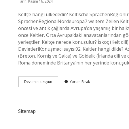
Tarih: Kasım 16, 2024
Keltçe hangi ülkededir? Keltische SprachenRegionI
SprachenRegionalNordeuropa7 weitere Zeilen Kelt soy
öncesi ve antik çağlarda Avrupa’da yaşamış bir halktı
önce Keltler, Orta Avrupa’daki anavatanlarından göç
yerleştiler. Keltçe nerede konuşulur? İskoç (Kelt dili
DevletleriKonuşmacı sayısı92. Keltler hangi dilde? Ada
(Breton, Korniş ve Galce) ve Goidelic (İrlanda dili ve
Roma döneminde Britanya’nın her yerinde konuşulu
Keltçe
Devamını okuyun
Yorum Bırak
Hangi
Ülkenin
Dili
Sitemap