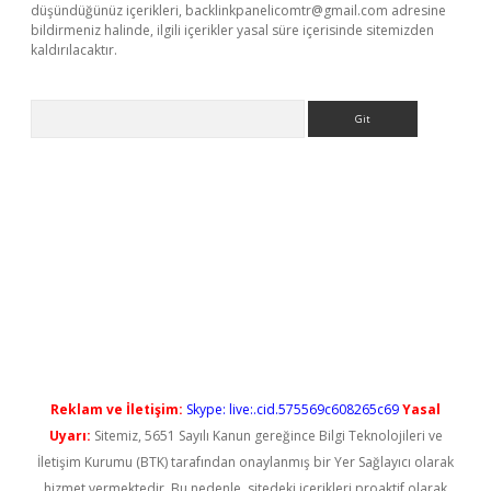
düşündüğünüz içerikleri,
backlinkpanelicomtr@gmail.com
adresine
bildirmeniz halinde, ilgili içerikler yasal süre içerisinde sitemizden
kaldırılacaktır.
Arama
ş
Reklam ve İletişim:
Skype: live:.cid.575569c608265c69
Yasal
Uyarı:
Sitemiz, 5651 Sayılı Kanun gereğince Bilgi Teknolojileri ve
İletişim Kurumu (BTK) tarafından onaylanmış bir Yer Sağlayıcı olarak
hizmet vermektedir. Bu nedenle, sitedeki içerikleri proaktif olarak