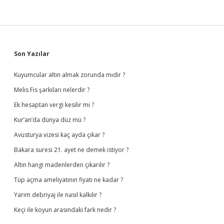
Sidebar
Son Yazılar
Kuyumcular altın almak zorunda mıdır ?
Melis Fis şarkıları nelerdir ?
Ek hesaptan vergi kesilir mi ?
Kur’an’da dünya düz mü ?
Avusturya vizesi kaç ayda çıkar ?
Bakara suresi 21. ayet ne demek istiyor ?
Altın hangi madenlerden çıkarılır ?
Tüp açma ameliyatının fiyatı ne kadar ?
Yarım debriyaj ile nasıl kalkılır ?
Keçi ile koyun arasındaki fark nedir ?