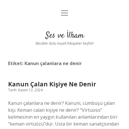
menüyü
Anasayfa
aç
Gizlilik Politikası
Ses ve İlham
Yasal Uyarı
Müzikle dolu neşeli hikayeler keşfet!
Hakkımızda
Etiket:
Kanun çalanlara ne denir
Kanun Çalan Kişiye Ne Denir
Tarih: Kasım 12, 2024
Kanun çalanlara ne denir? Kanuni, cümbüşü çalan
kişi. Keman calan kişiye ne denir? “Virtuoso”
kelimesinin en yaygın kullanılan anlamlarından biri
“keman virtüözü”dür. Usta bir keman sanatçısından