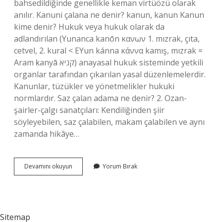
bahsedildiğinde genellikle keman virtüözü olarak
anılır. Kanuni çalana ne denir? kanun, kanun Kanun
kime denir? Hukuk veya hukuk olarak da
adlandırılan (Yunanca kanōn κανων 1. mızrak, çıta,
cetvel, 2. kural < EYun kánna κάννα kamış, mızrak =
Aram ḳanyā קניא) anayasal hukuk sisteminde yetkili
organlar tarafından çıkarılan yasal düzenlemelerdir.
Kanunlar, tüzükler ve yönetmelikler hukuki
normlardır. Saz çalan adama ne denir? 2. Ozan-
şairler-çalgı sanatçıları: Kendiliğinden şiir
söyleyebilen, saz çalabilen, makam çalabilen ve aynı
zamanda hikâye…
Kanun
Devamını okuyun
Yorum Bırak
Çalan
Kişiye
Ne
Denir
Sitemap