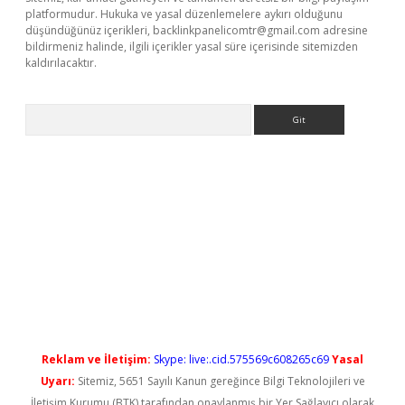
platformudur. Hukuka ve yasal düzenlemelere aykırı olduğunu
düşündüğünüz içerikleri,
backlinkpanelicomtr@gmail.com
adresine
bildirmeniz halinde, ilgili içerikler yasal süre içerisinde sitemizden
kaldırılacaktır.
Arama
ş
Reklam ve İletişim:
Skype: live:.cid.575569c608265c69
Yasal
Uyarı:
Sitemiz, 5651 Sayılı Kanun gereğince Bilgi Teknolojileri ve
İletişim Kurumu (BTK) tarafından onaylanmış bir Yer Sağlayıcı olarak