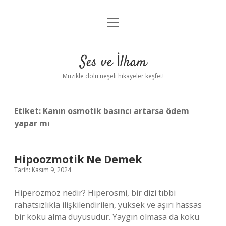
menüyü
Anasayfa
aç
Gizlilik Politikası
Ses ve İlham
Yasal Uyarı
Müzikle dolu neşeli hikayeler keşfet!
Hakkımızda
Etiket:
Kanın osmotik basıncı artarsa ödem
yapar mı
Hipoozmotik Ne Demek
Tarih: Kasım 9, 2024
Hiperozmoz nedir? Hiperosmi, bir dizi tıbbi
rahatsızlıkla ilişkilendirilen, yüksek ve aşırı hassas
bir koku alma duyusudur. Yaygın olmasa da koku