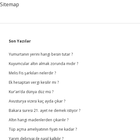
Sitemap
Sidebar
Son Yazılar
Yumurtanın yerini hangi besin tutar ?
Kuyumcular altın almak zorunda mıdır ?
Melis Fis şarkıları nelerdir ?
Ek hesaptan vergi kesilir mi ?
Kur’an’da dünya düz mü ?
Avusturya vizesi kaç ayda çıkar ?
Bakara suresi 21. ayet ne demek istiyor ?
Altın hangi madenlerden çıkarılır ?
Tüp açma ameliyatının fiyatı ne kadar ?
Yarım debriyaj ile nasıl kalkılır ?