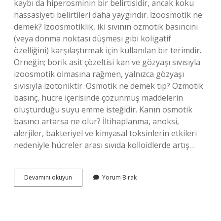
kaybı da hiperosminin bir belirtisidir, ancak koku
hassasiyeti belirtileri daha yaygındır. İzoosmotik ne
demek? İzoosmotiklik, iki sıvının ozmotik basıncını
(veya donma noktası düşmesi gibi koligatif
özelliğini) karşılaştırmak için kullanılan bir terimdir.
Örneğin; borik asit çözeltisi kan ve gözyaşı sıvısıyla
izoosmotik olmasına rağmen, yalnızca gözyaşı
sıvısıyla izotoniktir. Osmotik ne demek tıp? Ozmotik
basınç, hücre içerisinde çözünmüş maddelerin
oluşturduğu suyu emme isteğidir. Kanın osmotik
basıncı artarsa ne olur? İltihaplanma, anoksi,
alerjiler, bakteriyel ve kimyasal toksinlerin etkileri
nedeniyle hücreler arası sıvıda kolloidlerde artış…
Hipoozmotik
Devamını okuyun
Yorum Bırak
Ne
Demek