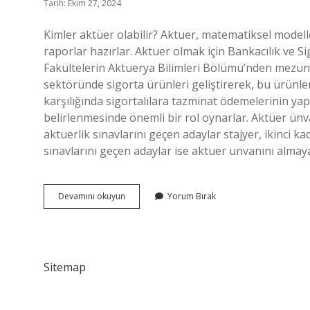
Tarih: Ekim 27, 2024
Kimler aktüer olabilir? Aktuer, matematiksel modeller
raporlar hazırlar. Aktuer olmak için Bankacılık ve S
Fakültelerin Aktuerya Bilimleri Bölümü’nden mezun 
sektöründe sigorta ürünleri geliştirerek, bu ürünler
karşılığında sigortalılara tazminat ödemelerinin ya
belirlenmesinde önemli bir rol oynarlar. Aktüer ünva
aktuerlik sınavlarını geçen adaylar stajyer, ikinci
sınavlarını geçen adaylar ise aktuer unvanını alma
Aktüer
Devamını okuyun
Yorum Bırak
Kime
Denir
Sitemap