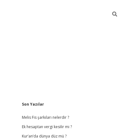
Sidebar
Son Yazılar
vdcasino
Melis Fis şarkıları nelerdir ?
Ek hesaptan vergi kesilir mi ?
Kur’an’da dünya düz mü ?