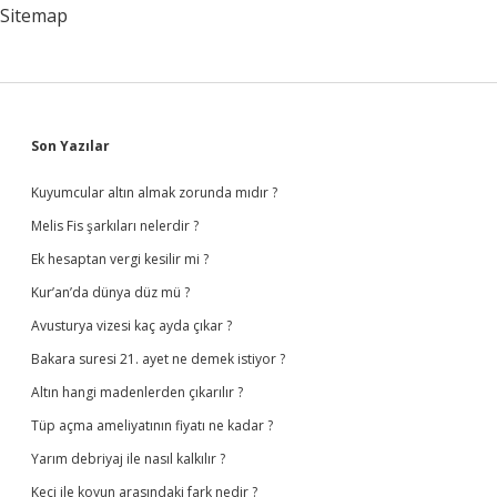
Yanar
Sitemap
Sidebar
Son Yazılar
Kuyumcular altın almak zorunda mıdır ?
Melis Fis şarkıları nelerdir ?
Ek hesaptan vergi kesilir mi ?
Kur’an’da dünya düz mü ?
Avusturya vizesi kaç ayda çıkar ?
Bakara suresi 21. ayet ne demek istiyor ?
Altın hangi madenlerden çıkarılır ?
Tüp açma ameliyatının fiyatı ne kadar ?
Yarım debriyaj ile nasıl kalkılır ?
Keçi ile koyun arasındaki fark nedir ?