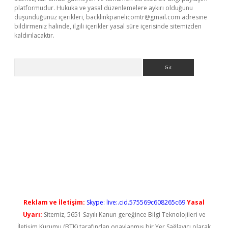
platformudur. Hukuka ve yasal düzenlemelere aykırı olduğunu
düşündüğünüz içerikleri,
backlinkpanelicomtr@gmail.com
adresine
bildirmeniz halinde, ilgili içerikler yasal süre içerisinde sitemizden
kaldırılacaktır.
Arama
ş
Reklam ve İletişim:
Skype: live:.cid.575569c608265c69
Yasal
Uyarı:
Sitemiz, 5651 Sayılı Kanun gereğince Bilgi Teknolojileri ve
İletişim Kurumu (BTK) tarafından onaylanmış bir Yer Sağlayıcı olarak