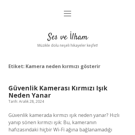
menüyü
Anasayfa
aç
Gizlilik Politikası
Ses ve İlham
Yasal Uyarı
Müzikle dolu neşeli hikayeler keşfet!
Hakkımızda
Etiket:
Kamera neden kırmızı gösterir
Güvenlik Kamerası Kırmızı Işık
Neden Yanar
Tarih: Aralık 28, 2024
Güvenlik kamerada kırmızı ışık neden yanar? Hızlı
yanıp sönen kırmızı ışık: Bu, kameranın
hafızasındaki hiçbir Wi-Fi ağına bağlanamadığı