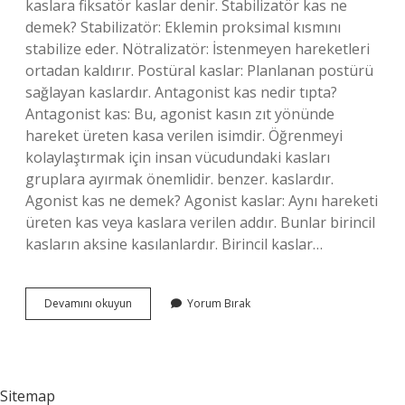
kaslara fiksatör kaslar denir. Stabilizatör kas ne
demek? Stabilizatör: Eklemin proksimal kısmını
stabilize eder. Nötralizatör: İstenmeyen hareketleri
ortadan kaldırır. Postüral kaslar: Planlanan postürü
sağlayan kaslardır. Antagonist kas nedir tıpta?
Antagonist kas: Bu, agonist kasın zıt yönünde
hareket üreten kasa verilen isimdir. Öğrenmeyi
kolaylaştırmak için insan vücudundaki kasları
gruplara ayırmak önemlidir. benzer. kaslardır.
Agonist kas ne demek? Agonist kaslar: Aynı hareketi
üreten kas veya kaslara verilen addır. Bunlar birincil
kasların aksine kasılanlardır. Birincil kaslar…
Fiksatör
Devamını okuyun
Yorum Bırak
Kas
Ne
Demek
Sitemap