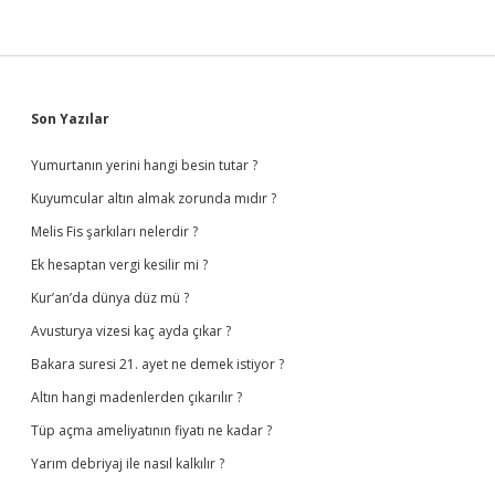
Sidebar
Son Yazılar
Yumurtanın yerini hangi besin tutar ?
Kuyumcular altın almak zorunda mıdır ?
Melis Fis şarkıları nelerdir ?
Ek hesaptan vergi kesilir mi ?
Kur’an’da dünya düz mü ?
Avusturya vizesi kaç ayda çıkar ?
Bakara suresi 21. ayet ne demek istiyor ?
Altın hangi madenlerden çıkarılır ?
Tüp açma ameliyatının fiyatı ne kadar ?
Yarım debriyaj ile nasıl kalkılır ?