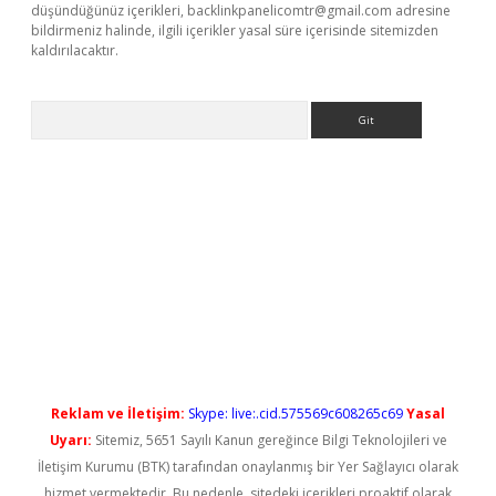
düşündüğünüz içerikleri,
backlinkpanelicomtr@gmail.com
adresine
bildirmeniz halinde, ilgili içerikler yasal süre içerisinde sitemizden
kaldırılacaktır.
Arama
 giriş
Reklam ve İletişim:
Skype: live:.cid.575569c608265c69
Yasal
Uyarı:
Sitemiz, 5651 Sayılı Kanun gereğince Bilgi Teknolojileri ve
İletişim Kurumu (BTK) tarafından onaylanmış bir Yer Sağlayıcı olarak
hizmet vermektedir. Bu nedenle, sitedeki içerikleri proaktif olarak