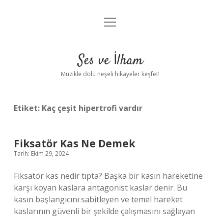
menüyü
Anasayfa
aç
Gizlilik Politikası
Ses ve İlham
Yasal Uyarı
Müzikle dolu neşeli hikayeler keşfet!
Hakkımızda
Etiket:
Kaç çeşit hipertrofi vardır
Fiksatör Kas Ne Demek
Tarih: Ekim 29, 2024
Fiksatör kas nedir tıpta? Başka bir kasın hareketine
karşı koyan kaslara antagonist kaslar denir. Bu
kasın başlangıcını sabitleyen ve temel hareket
kaslarının güvenli bir şekilde çalışmasını sağlayan