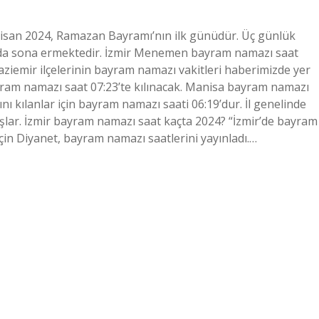
san 2024, Ramazan Bayramı’nın ilk günüdür. Üç günlük
’da sona ermektedir. İzmir Menemen bayram namazı saat
 Gaziemir ilçelerinin bayram namazı vakitleri haberimizde yer
ayram namazı saat 07:23’te kılınacak. Manisa bayram namazı
kılanlar için bayram namazı saati 06:19’dur. İl genelinde
lar. İzmir bayram namazı saat kaçta 2024? “İzmir’de bayram
in Diyanet, bayram namazı saatlerini yayınladı.…