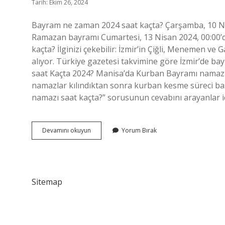
Tarih: Ekim 26, 2024
Bayram ne zaman 2024 saat kaçta? Çarşamba, 10 Ni
Ramazan bayramı Cumartesi, 13 Nisan 2024, 00:00
kaçta? İlginizi çekebilir: İzmir’in Çiğli, Menemen ve
alıyor. Türkiye gazetesi takvimine göre İzmir’de b
saat Kaçta 2024? Manisa’da Kurban Bayramı namazını 
namazlar kılındıktan sonra kurban kesme süreci baş
namazı saat kaçta?” sorusunun cevabını arayanlar iç
Bayram
Devamını okuyun
Yorum Bırak
Namazı
Saat
Kaçta
Izmir
2024
Sitemap