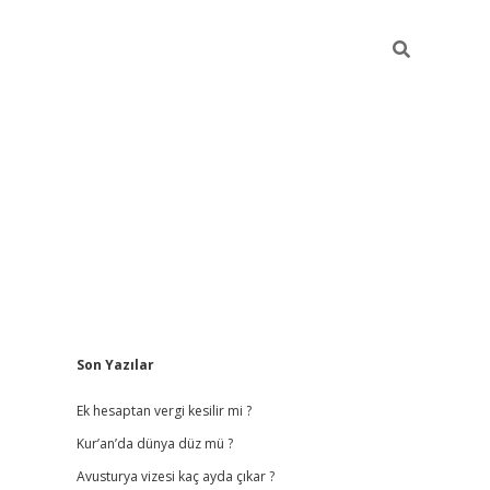
Sidebar
Son Yazılar
vdcasino giriş
Ek hesaptan vergi kesilir mi ?
Kur’an’da dünya düz mü ?
Avusturya vizesi kaç ayda çıkar ?