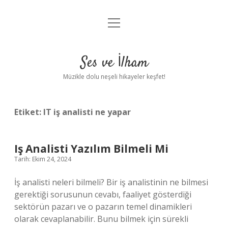
menüyü
Anasayfa
aç
Gizlilik Politikası
Ses ve İlham
Yasal Uyarı
Müzikle dolu neşeli hikayeler keşfet!
Hakkımızda
Etiket:
IT iş analisti ne yapar
Iş Analisti Yazılım Bilmeli Mi
Tarih: Ekim 24, 2024
İş analisti neleri bilmeli? Bir iş analistinin ne bilmesi
gerektiği sorusunun cevabı, faaliyet gösterdiği
sektörün pazarı ve o pazarın temel dinamikleri
olarak cevaplanabilir. Bunu bilmek için sürekli