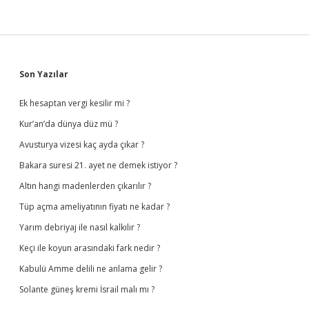
Sidebar
Son Yazılar
Ek hesaptan vergi kesilir mi ?
Kur’an’da dünya düz mü ?
Avusturya vizesi kaç ayda çıkar ?
Bakara suresi 21. ayet ne demek istiyor ?
Altın hangi madenlerden çıkarılır ?
Tüp açma ameliyatının fiyatı ne kadar ?
Yarım debriyaj ile nasıl kalkılır ?
Keçi ile koyun arasındaki fark nedir ?
Kabulü Amme delili ne anlama gelir ?
Solante güneş kremi İsrail malı mı ?