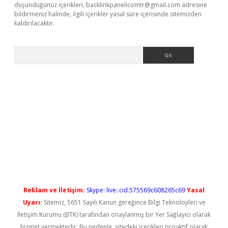
düşündüğünüz içerikleri,
backlinkpanelicomtr@gmail.com
adresine
bildirmeniz halinde, ilgili içerikler yasal süre içerisinde sitemizden
kaldırılacaktır.
Arama
ş
Reklam ve İletişim:
Skype: live:.cid.575569c608265c69
Yasal
Uyarı:
Sitemiz, 5651 Sayılı Kanun gereğince Bilgi Teknolojileri ve
İletişim Kurumu (BTK) tarafından onaylanmış bir Yer Sağlayıcı olarak
hizmet vermektedir. Bu nedenle, sitedeki içerikleri proaktif olarak