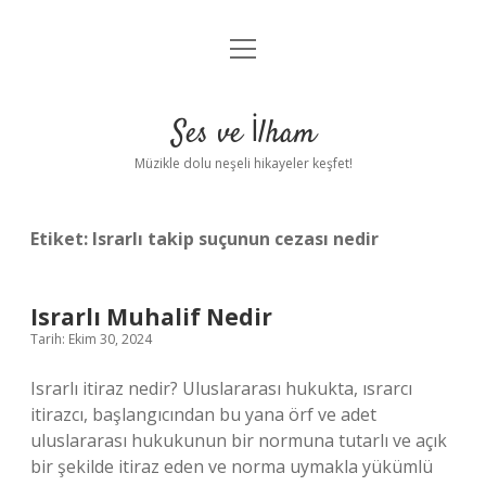
menüyü
Anasayfa
aç
Gizlilik Politikası
Ses ve İlham
Yasal Uyarı
Müzikle dolu neşeli hikayeler keşfet!
Hakkımızda
Etiket:
Israrlı takip suçunun cezası nedir
Israrlı Muhalif Nedir
Tarih: Ekim 30, 2024
Israrlı itiraz nedir? Uluslararası hukukta, ısrarcı
itirazcı, başlangıcından bu yana örf ve adet
uluslararası hukukunun bir normuna tutarlı ve açık
bir şekilde itiraz eden ve norma uymakla yükümlü