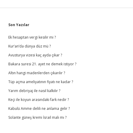
Sidebar
Son Yazılar
Ek hesaptan vergi kesilir mi ?
Kur’an’da dünya düz mü ?
Avusturya vizesi kaç ayda çıkar ?
Bakara suresi 21. ayet ne demek istiyor ?
Altın hangi madenlerden çıkarılır ?
Tüp açma ameliyatının fiyatı ne kadar ?
Yarım debriyaj ile nasıl kalkılır ?
Keçi ile koyun arasındaki fark nedir ?
Kabulü Amme delili ne anlama gelir ?
Solante güneş kremi İsrail malı mı ?