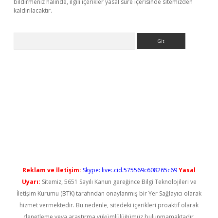
bildirmeniz halinde, ilgili içerikler yasal süre içerisinde sitemizden
kaldırılacaktır.
Arama
vdcasino giriş
Reklam ve İletişim:
Skype: live:.cid.575569c608265c69
Yasal
Uyarı:
Sitemiz, 5651 Sayılı Kanun gereğince Bilgi Teknolojileri ve
İletişim Kurumu (BTK) tarafından onaylanmış bir Yer Sağlayıcı olarak
hizmet vermektedir. Bu nedenle, sitedeki içerikleri proaktif olarak
denetleme veya araştırma yükümlülüğümüz bulunmamaktadır.