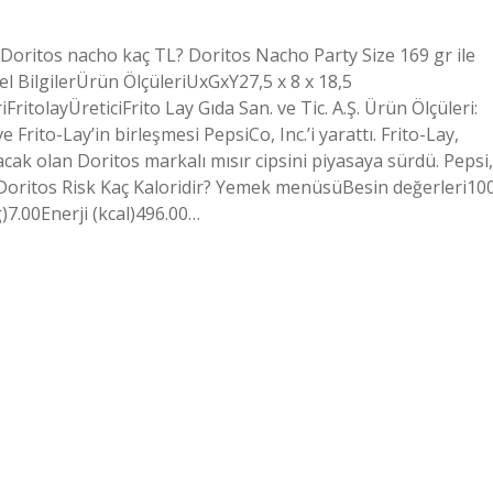
ı Doritos nacho kaç TL? Doritos Nacho Party Size 169 gr ile
el BilgilerÜrün ÖlçüleriUxGxY‎27,5 x 8 x 18,5
‎FritolayÜretici‎Frito Lay Gıda San. ve Tic. A.Ş. Ürün Ölçüleri:
 Frito-Lay’in birleşmesi PepsiCo, Inc.’i yarattı. Frito-Lay,
acak olan Doritos markalı mısır cipsini piyasaya sürdü. Pepsi,
 Doritos Risk Kaç Kaloridir? Yemek menüsüBesin değerleri10
7.00Enerji (kcal)496.00…