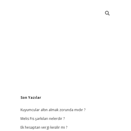
Sidebar
Son Yazılar
vdcasino giriş
Kuyumcular altın almak zorunda mıdır ?
Melis Fis şarkıları nelerdir ?
Ek hesaptan vergi kesilir mi ?