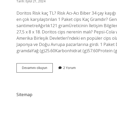
Tarih: Eylül 21, 2024
Doritos Risk kaç TL? Risk Acı-Acı Biber 34 çay kaşığ
en çok karşılaştırılan 1 Paket cips Kaç Gramdır? Gen
santimetreAğırlık‎121 gramÜreticinin İletişim Bilgileri
27,5 x 8 x 18. Doritos cips nerenin malı? Pepsi-Cola ve
Amerika Birleşik Devletleri’ndeki en popüler cips ol
Japonya ve Doğu Avrupa pazarlarına girdi. 1 Paket
gramdaYağ (g)25.60Karbonhidrat (g)57.60Protein (g)
Doritos
Devamını okuyun
2 Yorum
Cips
Fiyatları
Ne
Kadar
Sitemap