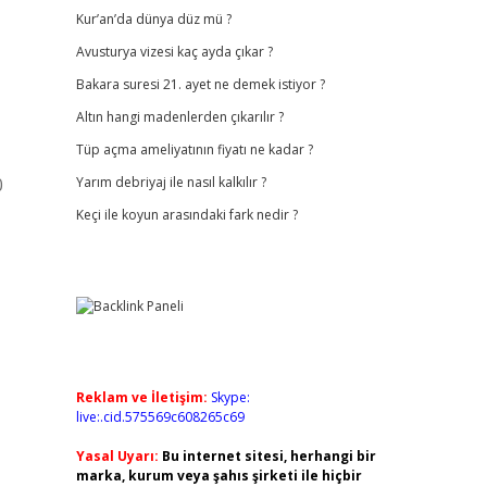
Kur’an’da dünya düz mü ?
Avusturya vizesi kaç ayda çıkar ?
Bakara suresi 21. ayet ne demek istiyor ?
Altın hangi madenlerden çıkarılır ?
Tüp açma ameliyatının fiyatı ne kadar ?
0
Yarım debriyaj ile nasıl kalkılır ?
Keçi ile koyun arasındaki fark nedir ?
Reklam ve İletişim:
Skype:
live:.cid.575569c608265c69
Yasal Uyarı:
Bu internet sitesi, herhangi bir
marka, kurum veya şahıs şirketi ile hiçbir