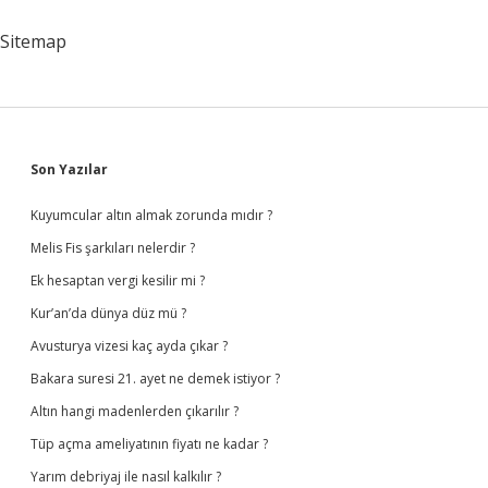
Başkalarıdır
Ne
Sitemap
Demek
Sidebar
Son Yazılar
Kuyumcular altın almak zorunda mıdır ?
Melis Fis şarkıları nelerdir ?
Ek hesaptan vergi kesilir mi ?
Kur’an’da dünya düz mü ?
Avusturya vizesi kaç ayda çıkar ?
Bakara suresi 21. ayet ne demek istiyor ?
Altın hangi madenlerden çıkarılır ?
Tüp açma ameliyatının fiyatı ne kadar ?
Yarım debriyaj ile nasıl kalkılır ?