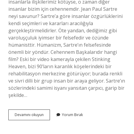
insanlarla ilişkilerimiz kötüyse, o zaman diğer
insanlar bizim için cehennemdir. Jean Paul Sartre
neyi savunur? Sartre’a göre insanlar özgürlüklerini
kendi seçimleri ve kararları aracılığıyla
gerçekleştirmelidirler. Öte yandan, dediğimiz gibi
varoluşçuluk iyimser bir felsefedir ve özünde
hümanisttir. Hümanizm, Sartre’ın felsefesinde
önemli bir yöndür. Cehennem Başkalarıdır hangi
film? Eski bir video kamerayla çekilen Stinking
Heaven, bizi 90’ların karanlık köşelerindeki bir
rehabilitasyon merkezine götürüyor; burada renkli
ve sivri dilli bir grup insan bir araya geliyor. Sartre’ın
sözlerindeki samimi isyanı yansıtan çarpıcı, garip bir
şekilde…
Jean
Devamını okuyun
Yorum Bırak
Paul
Sartre
Cehennem