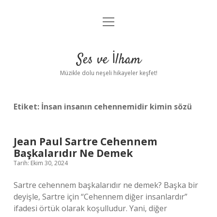
menüyü
Anasayfa
aç
Gizlilik Politikası
Ses ve İlham
Yasal Uyarı
Müzikle dolu neşeli hikayeler keşfet!
Hakkımızda
Etiket:
İnsan insanın cehennemidir kimin sözü
Jean Paul Sartre Cehennem
Başkalarıdır Ne Demek
Tarih: Ekim 30, 2024
Sartre cehennem başkalarıdır ne demek? Başka bir
deyişle, Sartre için “Cehennem diğer insanlardır”
ifadesi örtük olarak koşulludur. Yani, diğer