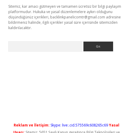
Sitemiz, kar amacı gütmeyen ve tamamen ücretsiz bir bilgi paylaşım
platformudur. Hukuka ve yasal düzenlemelere aykırı olduğunu
düşündüğünüz içerikleri,
backlinkpanelicomtr@gmail.com
adresine
bildirmeniz halinde, ilgili içerikler yasal süre içerisinde sitemizden
kaldırılacaktır.
Arama
vdcasino giriş
Reklam ve İletişim:
Skype: live:.cid.575569c608265c69
Yasal
Uyarı:
Sitemiz, 5651 Sayılı Kanun gereğince Bilgi Teknolojileri ve