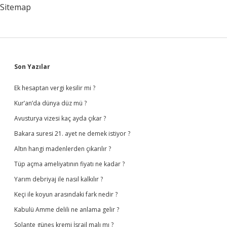
Sitemap
Sidebar
Son Yazılar
Ek hesaptan vergi kesilir mi ?
Kur’an’da dünya düz mü ?
Avusturya vizesi kaç ayda çıkar ?
Bakara suresi 21. ayet ne demek istiyor ?
Altın hangi madenlerden çıkarılır ?
Tüp açma ameliyatının fiyatı ne kadar ?
Yarım debriyaj ile nasıl kalkılır ?
Keçi ile koyun arasındaki fark nedir ?
Kabulü Amme delili ne anlama gelir ?
Solante güneş kremi İsrail malı mı ?