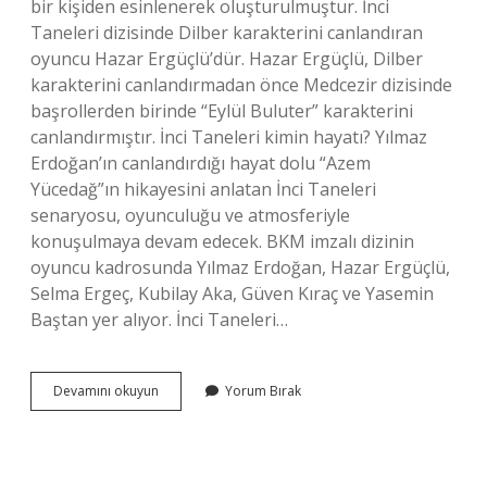
bir kişiden esinlenerek oluşturulmuştur. İnci
Taneleri dizisinde Dilber karakterini canlandıran
oyuncu Hazar Ergüçlü’dür. Hazar Ergüçlü, Dilber
karakterini canlandırmadan önce Medcezir dizisinde
başrollerden birinde “Eylül Buluter” karakterini
canlandırmıştır. İnci Taneleri kimin hayatı? Yılmaz
Erdoğan’ın canlandırdığı hayat dolu “Azem
Yücedağ”ın hikayesini anlatan İnci Taneleri
senaryosu, oyunculuğu ve atmosferiyle
konuşulmaya devam edecek. BKM imzalı dizinin
oyuncu kadrosunda Yılmaz Erdoğan, Hazar Ergüçlü,
Selma Ergeç, Kubilay Aka, Güven Kıraç ve Yasemin
Baştan yer alıyor. İnci Taneleri…
Dilberin
Devamını okuyun
Yorum Bırak
Patronu
Kim