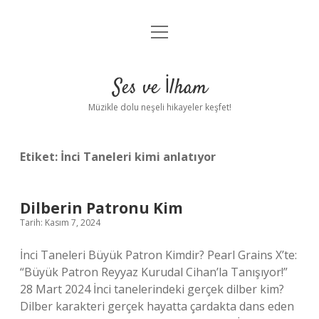
menüyü
Anasayfa
aç
Gizlilik Politikası
Ses ve İlham
Yasal Uyarı
Müzikle dolu neşeli hikayeler keşfet!
Hakkımızda
Etiket:
İnci Taneleri kimi anlatıyor
Dilberin Patronu Kim
Tarih: Kasım 7, 2024
İnci Taneleri Büyük Patron Kimdir? Pearl Grains X’te:
“Büyük Patron Reyyaz Kurudal Cihan’la Tanışıyor!”
28 Mart 2024 İnci tanelerindeki gerçek dilber kim?
Dilber karakteri gerçek hayatta çardakta dans eden