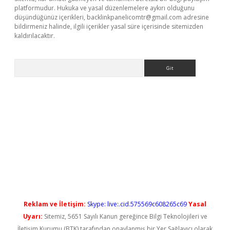
platformudur. Hukuka ve yasal düzenlemelere aykırı olduğunu
düşündüğünüz içerikleri,
backlinkpanelicomtr@gmail.com
adresine
bildirmeniz halinde, ilgili içerikler yasal süre içerisinde sitemizden
kaldırılacaktır.
Arama
ş
Reklam ve İletişim:
Skype: live:.cid.575569c608265c69
Yasal
Uyarı:
Sitemiz, 5651 Sayılı Kanun gereğince Bilgi Teknolojileri ve
İletişim Kurumu (BTK) tarafından onaylanmış bir Yer Sağlayıcı olarak