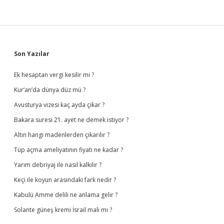
Sidebar
Son Yazılar
Ek hesaptan vergi kesilir mi ?
Kur’an’da dünya düz mü ?
Avusturya vizesi kaç ayda çıkar ?
Bakara suresi 21. ayet ne demek istiyor ?
Altın hangi madenlerden çıkarılır ?
Tüp açma ameliyatının fiyatı ne kadar ?
Yarım debriyaj ile nasıl kalkılır ?
Keçi ile koyun arasındaki fark nedir ?
Kabulü Amme delili ne anlama gelir ?
Solante güneş kremi İsrail malı mı ?