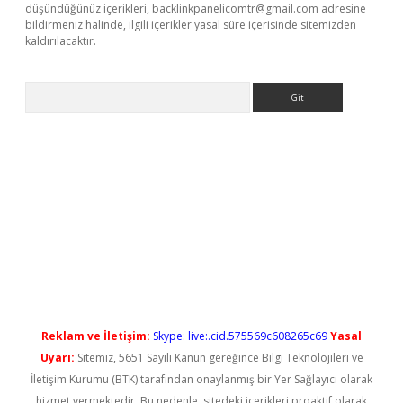
düşündüğünüz içerikleri,
backlinkpanelicomtr@gmail.com
adresine
bildirmeniz halinde, ilgili içerikler yasal süre içerisinde sitemizden
kaldırılacaktır.
Arama
ş
Reklam ve İletişim:
Skype: live:.cid.575569c608265c69
Yasal
Uyarı:
Sitemiz, 5651 Sayılı Kanun gereğince Bilgi Teknolojileri ve
İletişim Kurumu (BTK) tarafından onaylanmış bir Yer Sağlayıcı olarak
hizmet vermektedir. Bu nedenle, sitedeki içerikleri proaktif olarak