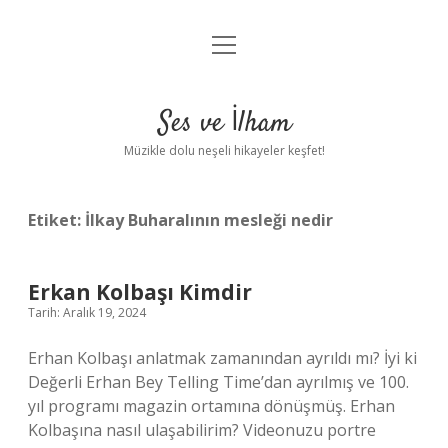
menüyü
Anasayfa
aç
Gizlilik Politikası
Ses ve İlham
Yasal Uyarı
Müzikle dolu neşeli hikayeler keşfet!
Hakkımızda
Etiket:
İlkay Buharalının mesleği nedir
Erkan Kolbaşı Kimdir
Tarih: Aralık 19, 2024
Erhan Kolbaşı anlatmak zamanından ayrıldı mı? İyi ki
Değerli Erhan Bey Telling Time’dan ayrılmış ve 100.
yıl programı magazin ortamına dönüşmüş. Erhan
Kolbaşına nasıl ulaşabilirim? Videonuzu portre