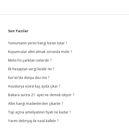
Sidebar
Son Yazılar
Yumurtanın yerini hangi besin tutar ?
Kuyumcular altın almak zorunda mıdır ?
Melis Fis şarkıları nelerdir ?
Ek hesaptan vergi kesilir mi ?
Kur’an’da dünya düz mü ?
Avusturya vizesi kaç ayda çıkar ?
Bakara suresi 21. ayet ne demek istiyor ?
Altın hangi madenlerden çıkarılır ?
Tüp açma ameliyatının fiyatı ne kadar ?
Yarım debriyaj ile nasıl kalkılır ?