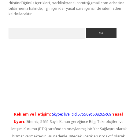
düşündüğünüz içerikleri,
backlinkpanelicomtr@gmail.com
adresine
bildirmeniz halinde, ilgili içerikler yasal süre içerisinde sitemizden
kaldırılacaktır.
Arama
ş
Reklam ve İletişim:
Skype: live:.cid.575569c608265c69
Yasal
Uyarı:
Sitemiz, 5651 Sayılı Kanun gereğince Bilgi Teknolojileri ve
İletişim Kurumu (BTK) tarafından onaylanmış bir Yer Sağlayıcı olarak
hizmet vermektedir. Bu nedenle, sitedeki içerikleri proaktif olarak