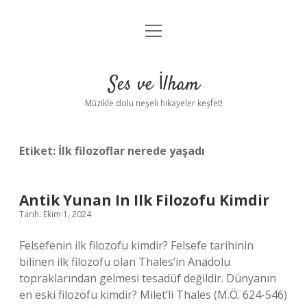
menüyü
Anasayfa
aç
Gizlilik Politikası
Ses ve İlham
Yasal Uyarı
Müzikle dolu neşeli hikayeler keşfet!
Hakkımızda
Etiket:
İlk filozoflar nerede yaşadı
Antik Yunan In Ilk Filozofu Kimdir
Tarih: Ekim 1, 2024
Felsefenin ilk filozofu kimdir? Felsefe tarihinin
bilinen ilk filozofu olan Thales’in Anadolu
topraklarından gelmesi tesadüf değildir. Dünyanın
en eski filozofu kimdir? Milet’li Thales (M.Ö. 624-546)