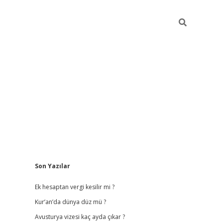
Sidebar
Son Yazılar
vdcasino giriş
Ek hesaptan vergi kesilir mi ?
Kur’an’da dünya düz mü ?
Avusturya vizesi kaç ayda çıkar ?