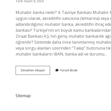
Tarih: Kasım 9, 2024
Muhabir banka nedir? 4. Tavsiye Bankası Muhabir 
uygun olarak, akreditifin satıcısına (lehtarına) vey
adlandırdığımız muhabir banka, akreditifin ihraç ed
bankası? Türkiye’nin en büyük kamu bankalarından b
Ziraat Bankası A.Ş.’nin geniş muhabir bankacılık a
öğrenilir? Sistemde daha önce tanımlanmış muhabir
veya sorgu alanları üzerinden “Talep” butonuna tık
muhabir bankaların IBAN, banka adı ve durumu…
Muhabir
Devamını okuyun
Yorum Bırak
Banka
Kime
Denir
Sitemap