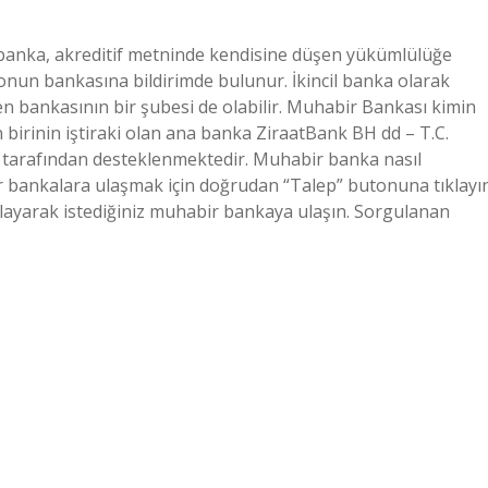
banka, akreditif metninde kendisine düşen yükümlülüğe
a onun bankasına bildirimde bulunur. İkincil banka olarak
en bankasının bir şubesi de olabilir. Muhabir Bankası kimin
irinin iştiraki olan ana banka ZiraatBank BH dd – T.C.
ğı tarafından desteklenmektedir. Muhabir banka nasıl
 bankalara ulaşmak için doğrudan “Talep” butonuna tıklayı
layarak istediğiniz muhabir bankaya ulaşın. Sorgulanan