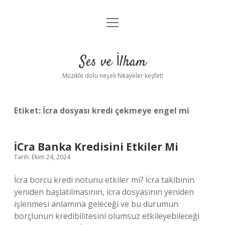
menüyü
Anasayfa
aç
Gizlilik Politikası
Ses ve İlham
Yasal Uyarı
Müzikle dolu neşeli hikayeler keşfet!
Hakkımızda
Etiket:
İcra dosyası kredi çekmeye engel mi
İCra Banka Kredisini Etkiler Mi
Tarih: Ekim 24, 2024
İcra borcu kredi notunu etkiler mi? İcra takibinin
yeniden başlatılmasının, icra dosyasının yeniden
işlenmesi anlamına geleceği ve bu durumun
borçlunun kredibilitesini olumsuz etkileyebileceği