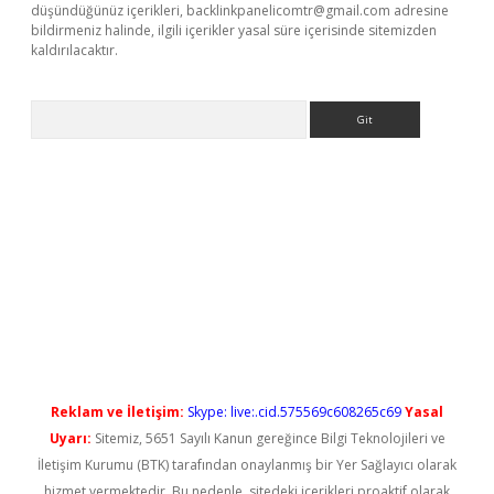
düşündüğünüz içerikleri,
backlinkpanelicomtr@gmail.com
adresine
bildirmeniz halinde, ilgili içerikler yasal süre içerisinde sitemizden
kaldırılacaktır.
Arama
riş
Reklam ve İletişim:
Skype: live:.cid.575569c608265c69
Yasal
Uyarı:
Sitemiz, 5651 Sayılı Kanun gereğince Bilgi Teknolojileri ve
İletişim Kurumu (BTK) tarafından onaylanmış bir Yer Sağlayıcı olarak
hizmet vermektedir. Bu nedenle, sitedeki içerikleri proaktif olarak