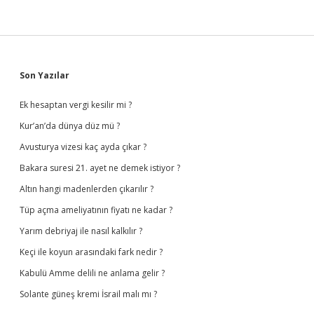
Sidebar
Son Yazılar
Ek hesaptan vergi kesilir mi ?
Kur’an’da dünya düz mü ?
Avusturya vizesi kaç ayda çıkar ?
Bakara suresi 21. ayet ne demek istiyor ?
Altın hangi madenlerden çıkarılır ?
Tüp açma ameliyatının fiyatı ne kadar ?
Yarım debriyaj ile nasıl kalkılır ?
Keçi ile koyun arasındaki fark nedir ?
Kabulü Amme delili ne anlama gelir ?
Solante güneş kremi İsrail malı mı ?