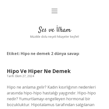
menüyü
Anasayfa
aç
Gizlilik Politikası
Ses ve İlham
Yasal Uyarı
Müzikle dolu neşeli hikayeler keşfet!
Hakkımızda
Etiket:
Hipo ne demek 2 dünya savaşı
Hipo Ve Hiper Ne Demek
Tarih: Ekim 27, 2024
Hipo ne anlama gelir? Kadın kısırlığının nedenleri
arasında hipo-hipo hastalığı yaygındır. Hipo-hipo
nedir? Yumurtlamayı engelleyen hormonal bir
bozukluktur. Hipotalamus tarafından salgılanan