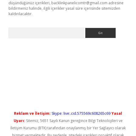
düşündüğünüz içerikleri,
backlinkpanelicomtr@gmail.com
adresine
bildirmeniz halinde, ilgili içerikler yasal süre içerisinde sitemizden
kaldırılacaktır.
Arama
ş
Reklam ve İletişim:
Skype: live:.cid.575569c608265c69
Yasal
Uyarı:
Sitemiz, 5651 Sayılı Kanun gereğince Bilgi Teknolojileri ve
İletişim Kurumu (BTK) tarafından onaylanmış bir Yer Sağlayıcı olarak
hizmet vermektedir. Bu nedenle, sitedeki içerikleri proaktif olarak