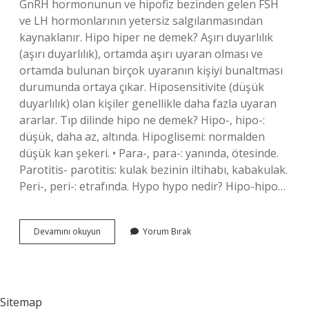
GnRH hormonunun ve hipofiz bezinden gelen FSH
ve LH hormonlarının yetersiz salgılanmasından
kaynaklanır. Hipo hiper ne demek? Aşırı duyarlılık
(aşırı duyarlılık), ortamda aşırı uyaran olması ve
ortamda bulunan birçok uyaranın kişiyi bunaltması
durumunda ortaya çıkar. Hiposensitivite (düşük
duyarlılık) olan kişiler genellikle daha fazla uyaran
ararlar. Tıp dilinde hipo ne demek? Hipo-, hipo-:
düşük, daha az, altında. Hipoglisemi: normalden
düşük kan şekeri. • Para-, para-: yanında, ötesinde.
Parotitis- parotitis: kulak bezinin iltihabı, kabakulak.
Peri-, peri-: etrafında. Hypo hypo nedir? Hipo-hipo…
Hipo
Devamını okuyun
Yorum Bırak
Ve
Hiper
Ne
Demek
Sitemap