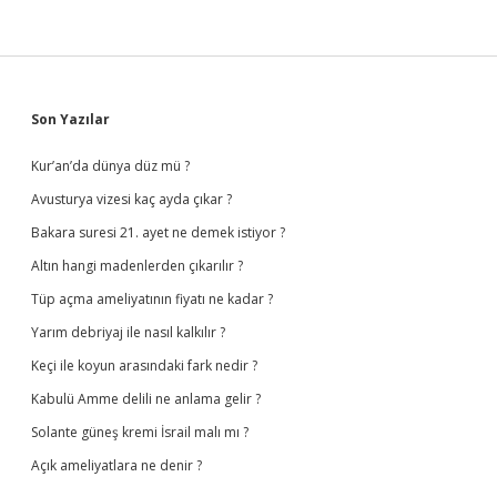
Sidebar
Son Yazılar
Kur’an’da dünya düz mü ?
Avusturya vizesi kaç ayda çıkar ?
Bakara suresi 21. ayet ne demek istiyor ?
Altın hangi madenlerden çıkarılır ?
Tüp açma ameliyatının fiyatı ne kadar ?
Yarım debriyaj ile nasıl kalkılır ?
Keçi ile koyun arasındaki fark nedir ?
Kabulü Amme delili ne anlama gelir ?
Solante güneş kremi İsrail malı mı ?
Açık ameliyatlara ne denir ?