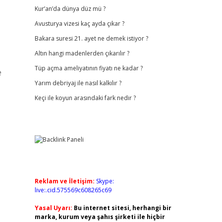
Kur’an’da dünya düz mü ?
Avusturya vizesi kaç ayda çıkar ?
Bakara suresi 21. ayet ne demek istiyor ?
Altın hangi madenlerden çıkarılır ?
Tüp açma ameliyatının fiyatı ne kadar ?
e
Yarım debriyaj ile nasıl kalkılır ?
Keçi ile koyun arasındaki fark nedir ?
Reklam ve İletişim:
Skype:
live:.cid.575569c608265c69
Yasal Uyarı:
Bu internet sitesi, herhangi bir
marka, kurum veya şahıs şirketi ile hiçbir