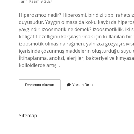
Tarih: Kasım 9, 2024
Hiperozmoz nedir? Hiperosmi, bir dizi tıbbi rahatsızl
duyusudur. Yaygın olmasa da koku kaybı da hiperosmin
yaygındır. İzoosmotik ne demek? İzoosmotiklik, iki 
koligatif özelliğini) karşılaştırmak için kullanılan bir
izoosmotik olmasına rağmen, yalnızca gözyaşı sıvısı
içerisinde çözünmüş maddelerin oluşturduğu suyu e
İltihaplanma, anoksi, alerjiler, bakteriyel ve kimyasa
kolloidlerde artış…
Hipoozmotik
Devamını okuyun
Yorum Bırak
Ne
Demek
Sitemap