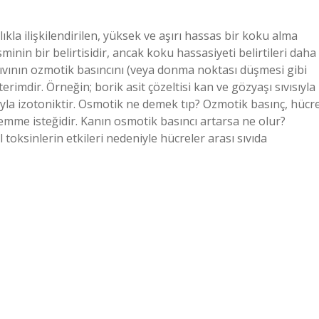
ıkla ilişkilendirilen, yüksek ve aşırı hassas bir koku alma
in bir belirtisidir, ancak koku hassasiyeti belirtileri daha
sıvının ozmotik basıncını (veya donma noktası düşmesi gibi
 terimdir. Örneğin; borik asit çözeltisi kan ve gözyaşı sıvısıyla
yla izotoniktir. Osmotik ne demek tıp? Ozmotik basınç, hücr
mme isteğidir. Kanın osmotik basıncı artarsa ne olur?
l toksinlerin etkileri nedeniyle hücreler arası sıvıda