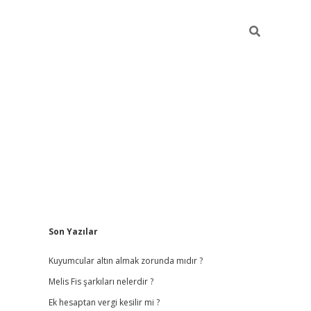
Sidebar
Son Yazılar
vdcasino giriş
Kuyumcular altın almak zorunda mıdır ?
Melis Fis şarkıları nelerdir ?
Ek hesaptan vergi kesilir mi ?