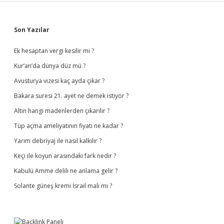
Sidebar
Son Yazılar
Ek hesaptan vergi kesilir mi ?
Kur’an’da dünya düz mü ?
Avusturya vizesi kaç ayda çıkar ?
Bakara suresi 21. ayet ne demek istiyor ?
Altın hangi madenlerden çıkarılır ?
Tüp açma ameliyatının fiyatı ne kadar ?
Yarım debriyaj ile nasıl kalkılır ?
Keçi ile koyun arasındaki fark nedir ?
Kabulü Amme delili ne anlama gelir ?
Solante güneş kremi İsrail malı mı ?