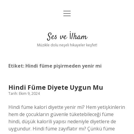
menüyü
Anasayfa
aç
Gizlilik Politikası
Ses ve İlham
Yasal Uyarı
Müzikle dolu neşeli hikayeler keşfet!
Hakkımızda
Etiket:
Hindi füme pişirmeden yenir mi
Hindi Füme Diyete Uygun Mu
Tarih: Ekim 9, 2024
Hindi füme kalori diyette yenir mi? Hem yetişkinlerin
hem de çocukların güvenle tüketebileceği füme
hindi, düşük kalorili yapısı nedeniyle diyetlere de
uygundur. Hindi füme zayıflatır mı? Çünkü füme