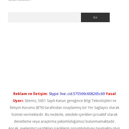
Arama
ş
Reklam ve İletişim:
Skype: live:.cid.575569c608265c69
Yasal
Uyarı:
Sitemiz, 5651 Sayılı Kanun gereğince Bilgi Teknolojileri ve
İletişim Kurumu (BTK) tarafından onaylanmış bir Yer Sağlayıcı olarak
hizmet vermektedir. Bu nedenle, sitedeki içerikleri proaktif olarak
denetleme veya araştırma yükümlülüğümüz bulunmamaktadır.
Ancak, üyelerimiz yazdıkları içeriklerin sorumluluğunu taşımakta olup,