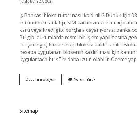
Tarih: Ekim 27, 2024
İş Bankası bloke tutarı nasıl kaldırılır? Bunun için 
sorununuzu anlatıp, SIM kartınızın kilidini açtırabil
kartı veya kredi gibi borçlara dayanıyorsa, banka ö
Bu gibi durumlarda resmi bir işlem yapılmasına g
iletişime geçilerek hesap blokesi kaldırılabilir. B
hesaba uygulanan blokenin kaldırılması için kanun
uygulamada bu süre daha uzun olabilir. Ödeme yap
Iş
Devamını okuyun
Yorum Bırak
Bankası
Bloke
Tutarı
Ne
Zaman
Sitemap
Kalkar