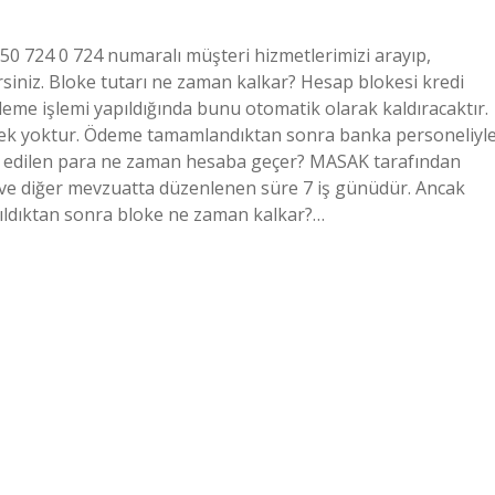
0850 724 0 724 numaralı müşteri hizmetlerimizi arayıp,
irsiniz. Bloke tutarı ne zaman kalkar? Hesap blokesi kredi
deme işlemi yapıldığında bunu otomatik olarak kaldıracaktır.
erek yoktur. Ödeme tamamlandıktan sonra banka personeliyl
loke edilen para ne zaman hesaba geçer? MASAK tarafından
 ve diğer mevzuatta düzenlenen süre 7 iş günüdür. Ancak
ıldıktan sonra bloke ne zaman kalkar?…