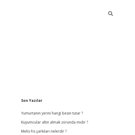
Sidebar
Son Yazılar
vdcasino giriş
Yumurtanın yerini hangi besin tutar ?
Kuyumcular altın almak zorunda mıdır ?
Melis Fis şarkıları nelerdir ?