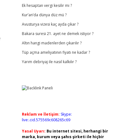
Ek hesaptan vergi kesilir mi ?
Kur’an’da dünya düz mü ?
Avusturya vizesi kaç ayda çıkar ?
Bakara suresi 21. ayet ne demek istiyor ?
e
Altın hangi madenlerden çıkarılır ?
Tüp açma ameliyatının fiyatı ne kadar ?
Yarım debriyaj ile nasıl kalkılır ?
Reklam ve İletişim:
Skype:
live:.cid.575569c608265c69
Yasal Uyarı:
Bu internet sitesi, herhangi bir
marka, kurum veya şahıs şirketi ile hiçbir