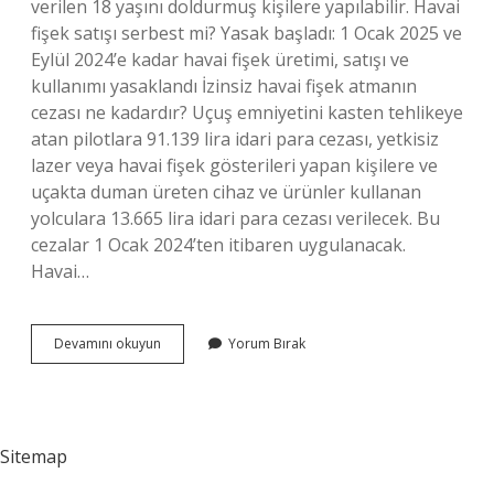
verilen 18 yaşını doldurmuş kişilere yapılabilir. Havai
fişek satışı serbest mi? Yasak başladı: 1 Ocak 2025 ve
Eylül 2024’e kadar havai fişek üretimi, satışı ve
kullanımı yasaklandı İzinsiz havai fişek atmanın
cezası ne kadardır? Uçuş emniyetini kasten tehlikeye
atan pilotlara 91.139 lira idari para cezası, yetkisiz
lazer veya havai fişek gösterileri yapan kişilere ve
uçakta duman üreten cihaz ve ürünler kullanan
yolculara 13.665 lira idari para cezası verilecek. Bu
cezalar 1 Ocak 2024’ten itibaren uygulanacak.
Havai…
Havai
Devamını okuyun
Yorum Bırak
Fişek
Atmak
Için
Izin
Nereden
Sitemap
Alınır