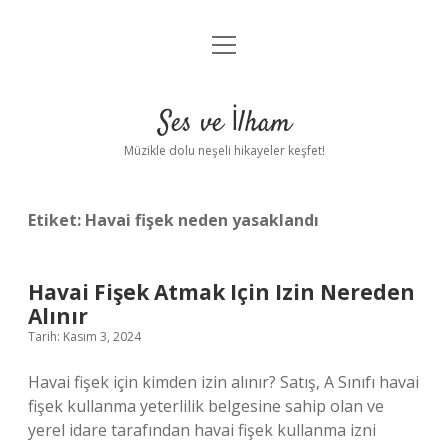
menüyü
Anasayfa
aç
Gizlilik Politikası
Ses ve İlham
Yasal Uyarı
Müzikle dolu neşeli hikayeler keşfet!
Hakkımızda
Etiket:
Havai fişek neden yasaklandı
Havai Fişek Atmak Için Izin Nereden
Alınır
Tarih: Kasım 3, 2024
Havai fişek için kimden izin alınır? Satış, A Sınıfı havai
fişek kullanma yeterlilik belgesine sahip olan ve
yerel idare tarafından havai fişek kullanma izni