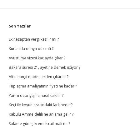
Sidebar
Son Yazılar
Ek hesaptan vergi kesilir mi ?
Kur’an’da dünya düz mü ?
Avusturya vizesi kaç ayda çıkar ?
Bakara suresi 21. ayet ne demek istiyor ?
Altın hangi madenlerden çıkarılır ?
Tüp açma ameliyatının fiyatı ne kadar ?
Yarım debriyaj ile nasıl kalkılır ?
Keçi ile koyun arasındaki fark nedir ?
Kabulü Amme delili ne anlama gelir ?
Solante güneş kremi İsrail malı mı ?