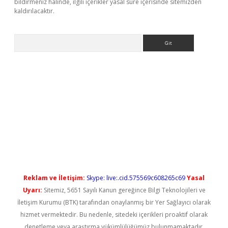
bildirmeniz halinde, ilgili içerikler yasal süre içerisinde sitemizden
kaldırılacaktır.
Arama
ş
Reklam ve İletişim:
Skype: live:.cid.575569c608265c69
Yasal
Uyarı:
Sitemiz, 5651 Sayılı Kanun gereğince Bilgi Teknolojileri ve
İletişim Kurumu (BTK) tarafından onaylanmış bir Yer Sağlayıcı olarak
hizmet vermektedir. Bu nedenle, sitedeki içerikleri proaktif olarak
denetleme veya araştırma yükümlülüğümüz bulunmamaktadır.