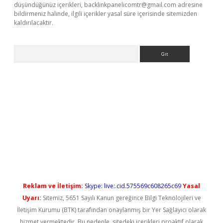
düşündüğünüz içerikleri,
backlinkpanelicomtr@gmail.com
adresine
bildirmeniz halinde, ilgili içerikler yasal süre içerisinde sitemizden
kaldırılacaktır.
Arama
ş
Reklam ve İletişim:
Skype: live:.cid.575569c608265c69
Yasal
Uyarı:
Sitemiz, 5651 Sayılı Kanun gereğince Bilgi Teknolojileri ve
İletişim Kurumu (BTK) tarafından onaylanmış bir Yer Sağlayıcı olarak
hizmet vermektedir. Bu nedenle, sitedeki içerikleri proaktif olarak