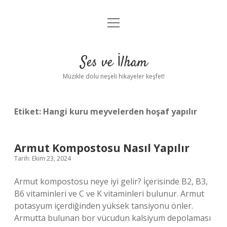
menüyü
Anasayfa
aç
Gizlilik Politikası
Ses ve İlham
Yasal Uyarı
Müzikle dolu neşeli hikayeler keşfet!
Hakkımızda
Etiket:
Hangi kuru meyvelerden hoşaf yapılır
Armut Kompostosu Nasıl Yapılır
Tarih: Ekim 23, 2024
Armut kompostosu neye iyi gelir? İçerisinde B2, B3,
B6 vitaminleri ve C ve K vitaminleri bulunur. Armut
potasyum içerdiğinden yüksek tansiyonu önler.
Armutta bulunan bor vücudun kalsiyum depolaması