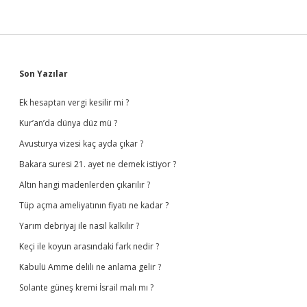
Sidebar
Son Yazılar
Ek hesaptan vergi kesilir mi ?
Kur’an’da dünya düz mü ?
Avusturya vizesi kaç ayda çıkar ?
Bakara suresi 21. ayet ne demek istiyor ?
Altın hangi madenlerden çıkarılır ?
Tüp açma ameliyatının fiyatı ne kadar ?
Yarım debriyaj ile nasıl kalkılır ?
Keçi ile koyun arasındaki fark nedir ?
Kabulü Amme delili ne anlama gelir ?
Solante güneş kremi İsrail malı mı ?