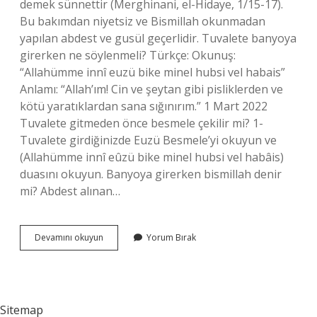
demek sünnettir (Merghinani, el-Hidaye, 1/15-17).
Bu bakımdan niyetsiz ve Bismillah okunmadan
yapılan abdest ve gusül geçerlidir. Tuvalete banyoya
girerken ne söylenmeli? Türkçe: Okunuş:
“Allahümme innî euzü bike minel hubsi vel habais”
Anlamı: “Allah’ım! Cin ve şeytan gibi pisliklerden ve
kötü yaratıklardan sana sığınırım.” 1 Mart 2022
Tuvalete gitmeden önce besmele çekilir mi? 1-
Tuvalete girdiğinizde Euzü Besmele’yi okuyun ve
(Allahümme innî eûzü bike minel hubsi vel habâis)
duasını okuyun. Banyoya girerken bismillah denir
mi? Abdest alınan…
Tuvalet
Devamını okuyun
Yorum Bırak
Ve
Banyoya
Girerken
Besmele
Çekilir
Sitemap
Mi