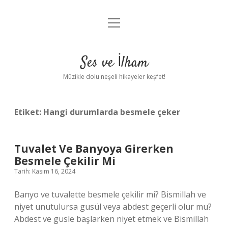
menüyü
Anasayfa
aç
Gizlilik Politikası
Ses ve İlham
Yasal Uyarı
Müzikle dolu neşeli hikayeler keşfet!
Hakkımızda
Etiket:
Hangi durumlarda besmele çeker
Tuvalet Ve Banyoya Girerken
Besmele Çekilir Mi
Tarih: Kasım 16, 2024
Banyo ve tuvalette besmele çekilir mi? Bismillah ve
niyet unutulursa gusül veya abdest geçerli olur mu?
Abdest ve gusle başlarken niyet etmek ve Bismillah