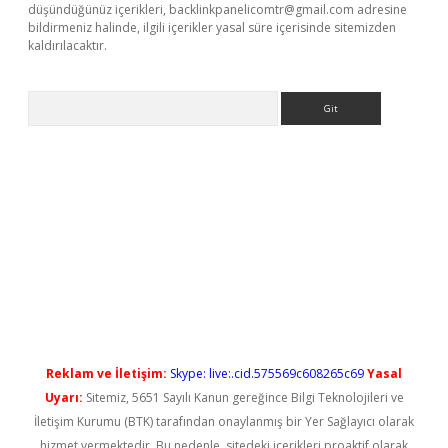
düşündüğünüz içerikleri,
backlinkpanelicomtr@gmail.com
adresine
bildirmeniz halinde, ilgili içerikler yasal süre içerisinde sitemizden
kaldırılacaktır.
Arama
ş
Reklam ve İletişim:
Skype: live:.cid.575569c608265c69
Yasal
Uyarı:
Sitemiz, 5651 Sayılı Kanun gereğince Bilgi Teknolojileri ve
İletişim Kurumu (BTK) tarafından onaylanmış bir Yer Sağlayıcı olarak
hizmet vermektedir. Bu nedenle, sitedeki içerikleri proaktif olarak