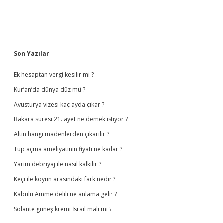
Sidebar
Son Yazılar
Ek hesaptan vergi kesilir mi ?
Kur’an’da dünya düz mü ?
Avusturya vizesi kaç ayda çıkar ?
Bakara suresi 21. ayet ne demek istiyor ?
Altın hangi madenlerden çıkarılır ?
Tüp açma ameliyatının fiyatı ne kadar ?
Yarım debriyaj ile nasıl kalkılır ?
Keçi ile koyun arasındaki fark nedir ?
Kabulü Amme delili ne anlama gelir ?
Solante güneş kremi İsrail malı mı ?