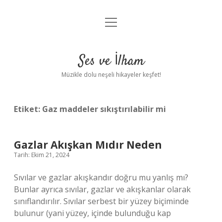
menüyü
Anasayfa
aç
Gizlilik Politikası
Ses ve İlham
Yasal Uyarı
Müzikle dolu neşeli hikayeler keşfet!
Hakkımızda
Etiket:
Gaz maddeler sıkıştırılabilir mi
Gazlar Akışkan Mıdır Neden
Tarih: Ekim 21, 2024
Sıvılar ve gazlar akışkandır doğru mu yanlış mı?
Bunlar ayrıca sıvılar, gazlar ve akışkanlar olarak
sınıflandırılır. Sıvılar serbest bir yüzey biçiminde
bulunur (yani yüzey, içinde bulunduğu kap