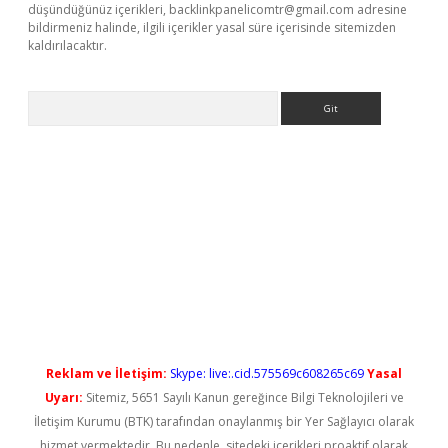
düşündüğünüz içerikleri,
backlinkpanelicomtr@gmail.com
adresine
bildirmeniz halinde, ilgili içerikler yasal süre içerisinde sitemizden
kaldırılacaktır.
Arama
vdcasino giriş
Reklam ve İletişim:
Skype: live:.cid.575569c608265c69
Yasal
Uyarı:
Sitemiz, 5651 Sayılı Kanun gereğince Bilgi Teknolojileri ve
İletişim Kurumu (BTK) tarafından onaylanmış bir Yer Sağlayıcı olarak
hizmet vermektedir. Bu nedenle, sitedeki içerikleri proaktif olarak