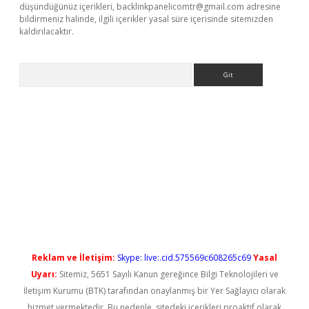
düşündüğünüz içerikleri,
backlinkpanelicomtr@gmail.com
adresine
bildirmeniz halinde, ilgili içerikler yasal süre içerisinde sitemizden
kaldırılacaktır.
Arama
vdcasino giriş
Reklam ve İletişim:
Skype: live:.cid.575569c608265c69
Yasal
Uyarı:
Sitemiz, 5651 Sayılı Kanun gereğince Bilgi Teknolojileri ve
İletişim Kurumu (BTK) tarafından onaylanmış bir Yer Sağlayıcı olarak
hizmet vermektedir. Bu nedenle, sitedeki içerikleri proaktif olarak