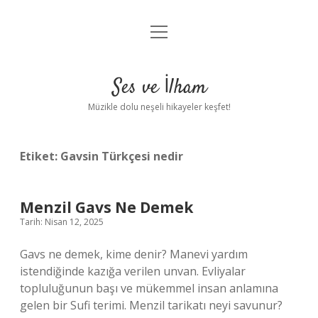
menüyü
Anasayfa
aç
Gizlilik Politikası
Ses ve İlham
Yasal Uyarı
Müzikle dolu neşeli hikayeler keşfet!
Hakkımızda
Etiket:
Gavsin Türkçesi nedir
Menzil Gavs Ne Demek
Tarih: Nisan 12, 2025
Gavs ne demek, kime denir? Manevi yardım
istendiğinde kazığa verilen unvan. Evliyalar
topluluğunun başı ve mükemmel insan anlamına
gelen bir Sufi terimi. Menzil tarikatı neyi savunur?