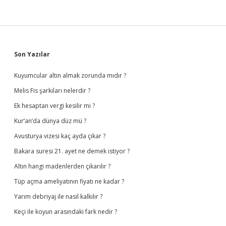
Sidebar
Son Yazılar
Kuyumcular altın almak zorunda mıdır ?
Melis Fis şarkıları nelerdir ?
Ek hesaptan vergi kesilir mi ?
Kur’an’da dünya düz mü ?
Avusturya vizesi kaç ayda çıkar ?
Bakara suresi 21. ayet ne demek istiyor ?
Altın hangi madenlerden çıkarılır ?
Tüp açma ameliyatının fiyatı ne kadar ?
Yarım debriyaj ile nasıl kalkılır ?
Keçi ile koyun arasındaki fark nedir ?