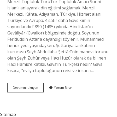
Menzil Topluluk TürüTür Topluluk Amacı Sünni
İslam’ı anlayarak din eğitimi sağlamak. Menzil
Merkezi, Kâhta, Adıyaman, Türkiye. Hizmet alanı
Türkiye ve Avrupa. 4 satır daha Gavs kimin
soyundandır? 890 (1485) yılında Hindistan’ın
Gevâliyâr (Gwalior) bölgesinde doğdu. Soyunun
Ferîdüddin Attâr’a dayandığı söylenir. Muhammed
henüz yedi yaşındayken, Şettariya tarikatının
kurucusu Şeyh Abdullah-ı Şettârî’nin manevi torunu
olan Şeyh Zuhûr veya Hacı Huzûr olarak da bilinen
Hacı Hamid’e katıldı. Gavs’in Türkçesi nedir? Gavs,
kısaca, “evliya topluluğunun reisi ve insan-ı…
Menzil
Devamını okuyun
Yorum Bırak
Gavs
Ne
Demek
Sitemap